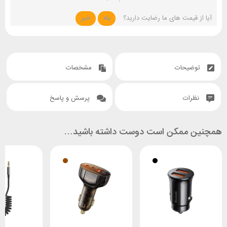
آیا از قیمت های ما رضایت دارید؟
بله
خیر
توضیحات
مشخصات
نظرات
پرسش و پاسخ
همچنین ممکن است دوست داشته باشید…