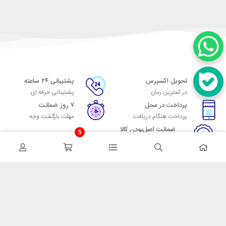
تحویل اکسپرس
پشتیبانی ۲۴ ساعته
در کمترین زمان
پشتیبانی حرفه ای
پرداخت در محل
۷ روز ضمانت
پرداخت هنگام دریافت
مهلت بازگشت وجه
ضمانت اصل‌بودن کالا
5
تایید اصالت کالا
در تماس باشید
آدرس: تهران میدان حسن آباد خیابان امام خمینی بن بست پاساژ منوچهری
پلاک 7
شماره تماس: 02166700606
شماره واتساپ: 02166700606