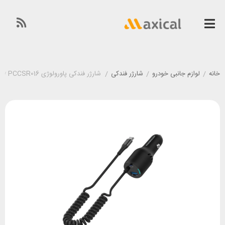
خانه
/
لوازم جانبی خودرو
/
شارژر فندکی
/
شارژر فندکی پاورولوژی Powerology PCCSR016 توان 100 وات