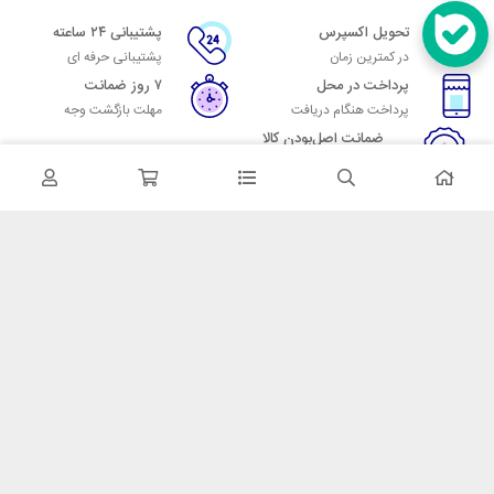
تحویل اکسپرس
پشتیبانی ۲۴ ساعته
در کمترین زمان
پشتیبانی حرفه ای
پرداخت در محل
۷ روز ضمانت
پرداخت هنگام دریافت
مهلت بازگشت وجه
ضمانت اصل‌بودن کالا
تایید اصالت کالا
در تماس باشید
آدرس: تهران میدان حسن آباد خیابان امام خمینی بن بست پاساژ منوچهری
پلاک 7
شماره تماس: 02166700606
شماره واتساپ: 02166700606
کدپستی: 1137916439
زمان پاسخگویی: شنبه تا چهارشنبه 9 الی 17 و پنجشنبه 9 الی 13
خدمات مشتریان
قوانین و مقررات