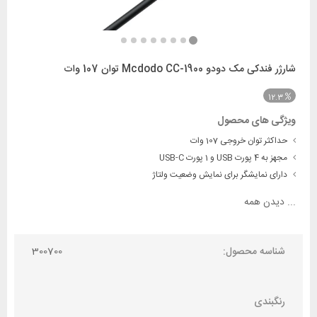
شارژر فندکی مک دودو Mcdodo CC-1900 توان 107 وات
12.3
ویژگی های محصول
حداکثر توان خروجی 107 وات
مجهز به 4 پورت USB و 1 پورت USB-C
دارای نمایشگر برای نمایش وضعیت ولتاژ
...
دیدن همه
شناسه محصول:
300700
رنگبندی