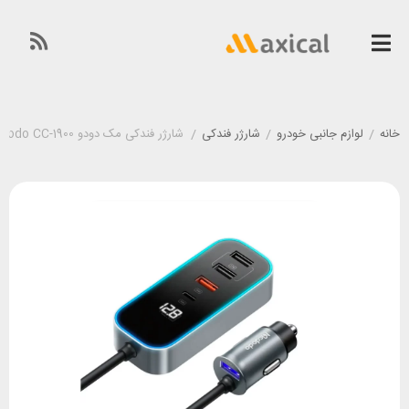
خانه
/
لوازم جانبی خودرو
/
شارژر فندکی
/
شارژر فندکی مک دودو Mcdodo CC-1900 توان 107 وات