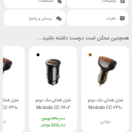
توضیحات
مشخصات
نظرات
پرسش و پاسخ
همچنین ممکن است دوست داشته باشید…
شارژر فندکی مک دودو
شارژر فندکی مک دودو
شارژر فندک
 CC-2310
Mcdodo CC-6602
Mcdodo CC-2310
Prism توان 100 وات
توان 12 وات
Prism توان 100 وات
۶۳۸,۰۰۰
تومان
بزودی
بزو
۵۶۵,۰۰۰
تومان