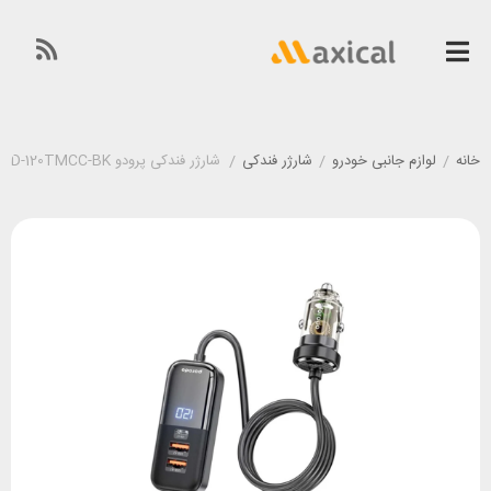
خانه
/
لوازم جانبی خودرو
/
شارژر فندکی
/
شارژر فندکی پرودو Porodo PD-120TMCC-BK توان 30 وات