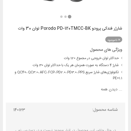
شارژر فندکی پرودو Porodo PD-120TMCC-BK توان 30 وات
ناموجود
ویژگی های محصول
حداکثر توان خروجی در مجموع 120 وات
شارژ 4 دستگاه به صورت همزمان هر یک با حداکثر توان 30 وات
تکنولوژی‌های شارژ سریع QC4+، QC3.0، AFC، FCP، PD2.0، PD3.0، PPS و
PE+1.1
...
دیدن همه
شناسه محصول:
140123
در حال حاضر این محصول در انبار موجود نیست و در دسترس نمی