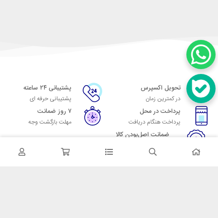
تحویل اکسپرس
پشتیبانی ۲۴ ساعته
در کمترین زمان
پشتیبانی حرفه ای
پرداخت در محل
۷ روز ضمانت
پرداخت هنگام دریافت
مهلت بازگشت وجه
ضمانت اصل‌بودن کالا
تایید اصالت کالا
در تماس باشید
آدرس: تهران میدان حسن آباد خیابان امام خمینی بن بست پاساژ منوچهری
پلاک 7
شماره تماس: 02166700606