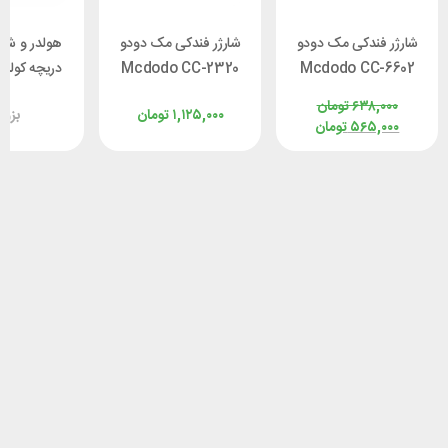
شارژر فندکی مک دودو
شارژر فندکی مک دودو
هولدر و شار
Mcdodo CC-6602
Mcdodo CC-2320
دریچه کولر
توان 12 وات
Cool Serie توان 33
 WCJ05ZM
۶۳۸,۰۰۰
تومان
۱,۱۲۵,۰۰۰
تومان
بزو
وات
توان 50 وات
۵۶۵,۰۰۰
تومان