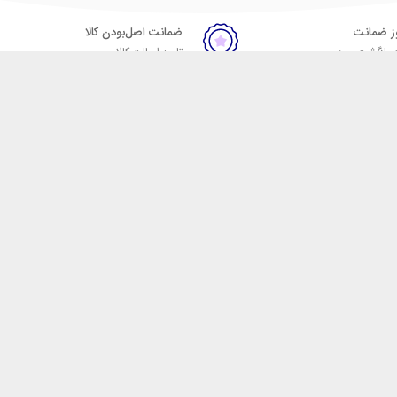
ضمانت اصل‌بودن کالا
 بازگشت وجه
تایید اصالت کالا
ست. فروشگاه اینترنتی مکسیکال
ا در دسته بندی های متنوع از
 وایرلس، اسپیکر، ساعت
، هولدر خودرو، شارژر فندکی،
، مخلوط کن، مسواک برقی، ماشین