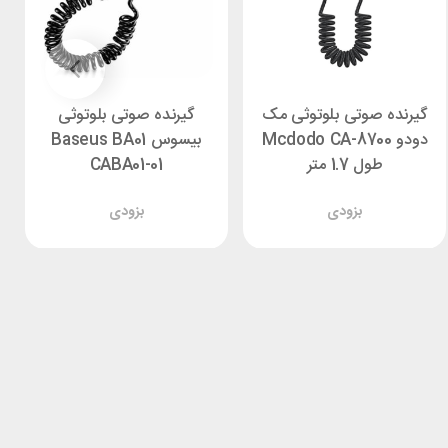
گیرنده صوتی بلوتوثی مک
گیرنده صوتی بلوتوثی
دودو Mcdodo CA-8700
بیسوس Baseus BA01
طول 1.7 متر
CABA01-01
بزودی
بزودی