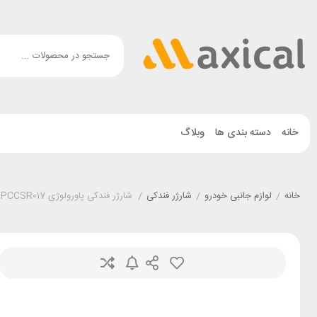
خانه
دسته بندی ها
وبلاگ
خانه
/
لوازم جانبی خودرو
/
شارژر فندکی
/
شارژر فندکی پاورولوژی Powerology PCCSR017 توان 35 وات