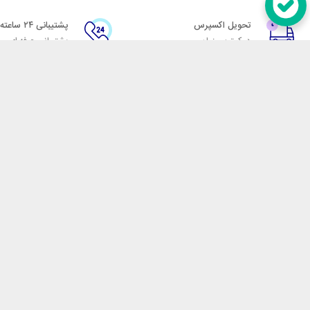
تحویل اکسپرس
پشتیبانی ۲۴ ساعته
در کمترین زمان
پشتیبانی حرفه ای
در تماس باشید
آدرس: تهران میدان حسن آباد خیابان امام خمینی بن بست پاساژ منوچهری پلاک 7
شماره تماس: 02166700606
شماره واتساپ: 02166700606
کدپستی: 1137916439
زمان پاسخگویی: شنبه تا چهارشنبه 9 الی 17 و پنجشنبه 9 الی 13
فروشگاه اینترنتی مکسیکال
هدف ما در مکسیکال فروش انواع
در تلاش است در این بازار بزرگ
جمله انواع پاوربانک، هندزفری 
هوشمند، فلش مموری، کارت حافظ
جارو شارژی، پمپ باد، جامپ است