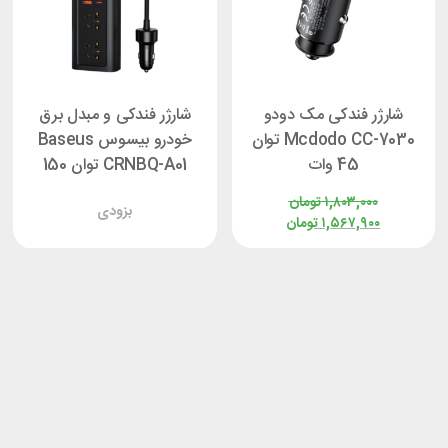
شارژر فندکی مک دودو
شارژر فندکی و مبدل برق
Mcdodo CC-7030 توان
خودرو بیسوس Baseus
45 وات
CRNBQ-A01 توان 150
وات
۱,۸۰۳,۰۰۰
تومان
بزودی
۱,۵۶۷,۹۰۰
تومان