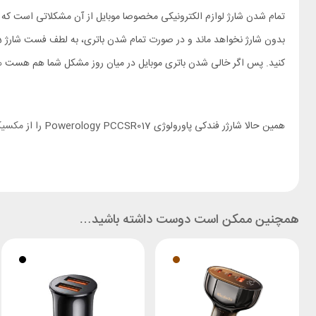
کنید. پس اگر خالی شدن باتری موبایل در میان روز مشکل شما هم هست همین حالا شارژر فندکی Powerology PCCSR017 را سفارش داده و 
همین حالا شارژر فندکی پاورولوژی Powerology PCCSR017 را از
مکسیک
همچنین ممکن است دوست داشته باشید…