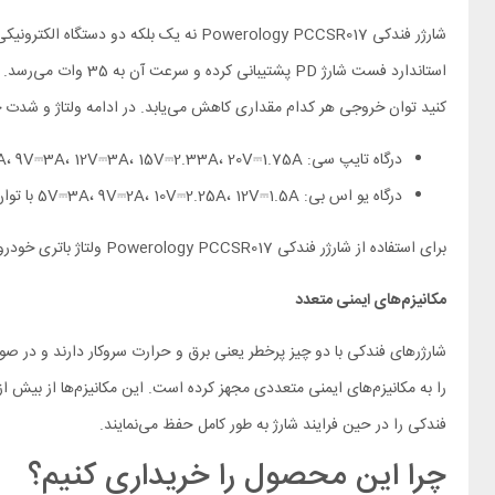
شارژر فندکی Powerology PCCSR017 نه یک
کنید توان خروجی هر کدام مقداری کاهش می‌یابد. در ادامه ولتاژ و شدت ج
درگاه تایپ سی: 5V⎓3A، 9V⎓3A، 12V⎓3A، 15V⎓2.33A، 20V⎓1.75A با توان حداکثر 35 وات
درگاه یو اس بی: 5V⎓3A، 9V⎓2A، 10V⎓2.25A، 12V⎓1.5A با توان حداکثر 22.2 وات
برای استفاده از شارژر فندکی Powerology PCCSR017 ولتاژ باتری خودروی شما باید بین 12 تا 24 ولت باشد که این مقدار، بیشتر خودروهای سواری و ماشین‌های سنگین را پوشش می‌دهد.
مکانیزم‌های ایمنی متعدد
شارژرهای فندکی با دو چیز پرخطر یعنی برق و حرارت سروکار دارند و در صور
فندکی را در حین فرایند شارژ به طور کامل حفظ می‌نمایند.
چرا این محصول را خریداری کنیم؟