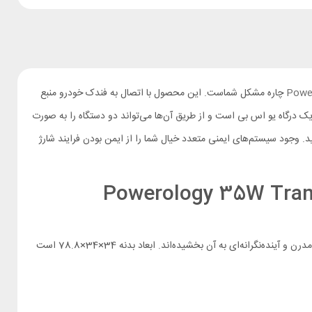
Powe
چاره مشکل شماست. این محصول با اتصال به فندک خودرو منبع
 یک درگاه یو اس بی است و از طریق آن‌ها می‌تواند دو دستگاه را به صورت
ی را منتظر بمانید. وجود سیستم‌های ایمنی متعدد خیال شما را از ایمن بودن فرایند شارژ
Powerology 35W Transparent Car Char
پاورولوژی بدنه شارژر فندکی PCCSR017 را از متریال شفافی ساخته و به همین خاطر تمامی اجزا و مدارهای الکترونیکی داخل دستگاه نمایان است که ظاهری مدرن و آینده‌‌نگرانه‌ای به آن بخشیده‌اند. ابعاد بدنه 34×34×78.8 است