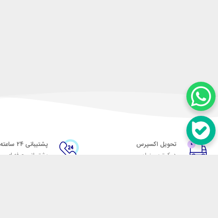
تحویل اکسپرس
پشتیبانی ۲۴ ساعته
در کمترین زمان
پشتیبانی حرفه ای
در تماس باشید
آدرس: تهران میدان حسن آباد خیابان امام خمینی بن بست پاساژ منوچهری پلاک 7