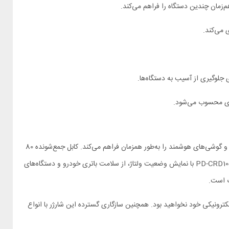
 جلوگیری از آسیب به دستگاه‌ها.
ه‌ای محسوب می‌شود.
شارژر فندکی پرودو PD-CRD105W-BK با قابلیت‌های خود، انتخابی هوشمندانه برای افراد پرمشغله است. قدرت خروجی 105 واتی آن امکان شارژ سریع تبلت و گوشی‌های هوشمند را به‌طور همزمان فراهم می‌کند. کابل جمع‌شونده 80
سانتی‌متری این شارژر علاوه بر دسترسی آسان به دستگاه‌ها، از پیچیدگی و درهم‌تنیدگی کابل‌ها جلوگیری می‌کند. نمایشگر دیجیتال شارژر ماشین پرودو PD-CRD105W-BK با نمایش وضعیت ولتاژ، از سلامت باتری خودرو و دستگاه‌های
ارژ دستگاه‌های الکترونیکی خود نخواهید بود. همچنین سازگاری گسترده این شارژر با انواع