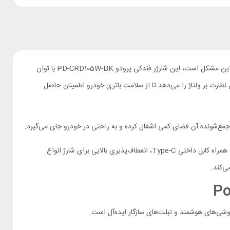
راه حلی قدرتمند برای این مشکل است، این شارژر فندکی پرودو PD-CRD105W-BK با توان
 آن به شما امکان نظارت بر ولتاژ را می‌دهد تا از سلامت باتری خودرو اطمینان حاصل
با شارژر ماشینی پرودو PD-CRD105W-BK، دیگر نگران تمام شدن شارژ دستگاه‌های خود در مسیر نخواهید بود، این محصول با درگاه‌های USB-A و USB-C به همراه کابل داخلی Type-C، انعطاف‌پذیری بالایی برای شارژ انواع