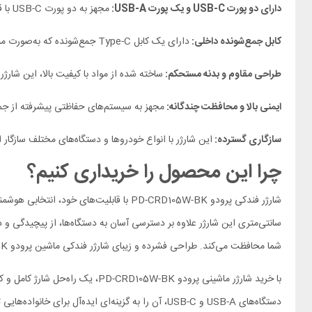
دارای دو پورت USB-C و یک پورت USB-A:
مجهز به دو پورت USB-C با قابلیت شارژ سریع (PD) و یک پورت USB-A با فناوری QC، این شارژر امکان شارژ هم‌زمان چندین دستگاه را فراهم می‌کند.
کابل جمع‌شونده داخلی:
دارای یک کابل Type-C جمع‌شونده که به‌صورت منظم درون بدنه دستگاه قرار می‌گیرد و از بهم‌ریختگی کابل‌ها در داخل خودرو جلوگیری می‌کند.
طراحی مقاوم و بدنه مستحکم:
ساخته شده از مواد با کیفیت بالا، این شارژ
ایمنی بالا و محافظت چندگانه:
مجهز به سیستم‌های حفاظتی پیشرفته از جمله 
سازگاری گسترده:
این شارژر با انواع خودروها و دستگاه‌های مختلف سازگا
چرا این محصول را خریداری کنیم؟
شما محافظت می‌کند. طراحی فشرده و زیبای شارژر فندکی ماشین پرودو PD-CRD105W-BK با رنگ مشکی شیک، با دکوراسیون داخلی هر خودرویی هماهنگ است.
با خرید شارژر ماشینی پرودو -BK
دستگاه‌های USB-A و USB-C، آن را به گزینه‌ای ایده‌آل برای خانواده‌هایی تبدیل می‌کند که از دستگاه‌های متنوع استفاده می‌کنند.