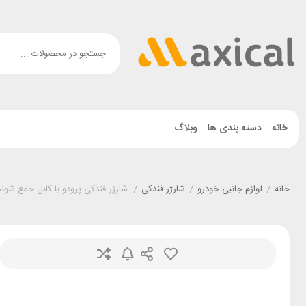
خانه
دسته بندی ها
وبلاگ
خانه
/
لوازم جانبی خودرو
/
شارژر فندکی
/
شارژر فندکی پرودو با کابل جمع شونده do PD-CRD105W-BK