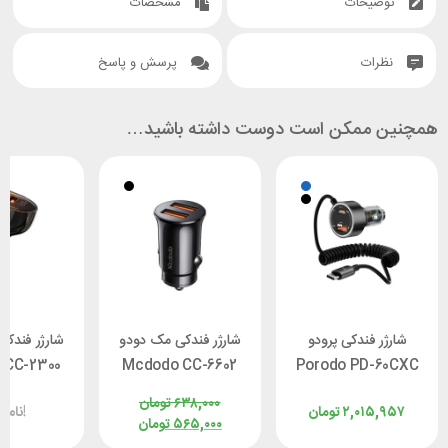
توضیحات
مشخصات
نظرات
پرسش و پاسخ
همچنین ممکن است دوست داشته باشید…
شارژر فندکی پرودو
شارژر فندکی مک دودو
شارژر فندک
 CC-2300
Mcdodo CC-6602
Porodo PD-60CXC
توان 30 وات
توان 12 وات
توان ۱۰۰ وات
۶۳۸,۰۰۰
تومان
۲,۰۱۵,۹۵۷
تومان
ناموجود!
۵۶۵,۰۰۰
تومان