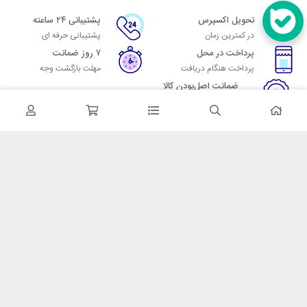
تحویل اکسپرس
پشتیبانی ۲۴ ساعته
در کمترین زمان
پشتیبانی حرفه ای
پرداخت در محل
۷ روز ضمانت
پرداخت هنگام دریافت
مهلت بازگشت وجه
ضمانت اصل‌بودن کالا
تایید اصالت کالا
در تماس باشید
آدرس: تهران میدان حسن آباد خیابان امام خمینی بن بست پاساژ منوچهری
پلاک 7
شماره تماس: 02166700606
شماره واتساپ: 02166700606
کدپستی: 1137916439
زمان پاسخگویی: شنبه تا چهارشنبه 9 الی 17 و پنجشنبه 9 الی 13
خدمات مشتریان
قوانین و مقررات