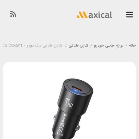
خانه
/
لوازم جانبی خودرو
/
شارژر فندکی
/
شارژر فندکی مک دودو Mcdodo CC-5340 توان 45 وات