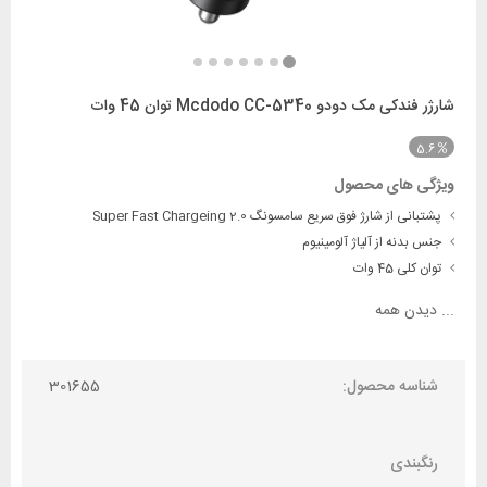
شارژر فندکی مک دودو Mcdodo CC-5340 توان 45 وات
5.6
ویژگی های محصول
پشتبانی از شارژ فوق سریع سامسونگ Super Fast Chargeing 2.0
جنس بدنه از آلیاژ آلومینیوم
توان کلی 45 وات
...
دیدن همه
شناسه محصول:
301655
رنگبندی