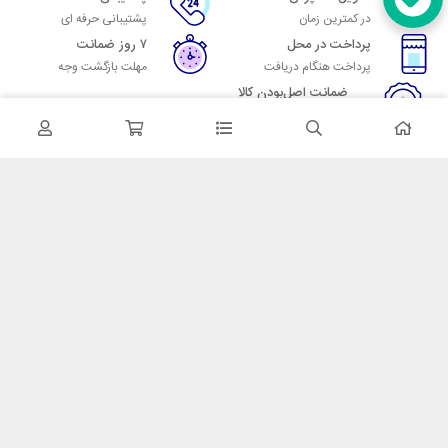
در کمترین زمان
پشتیبانی حرفه ای
پرداخت در محل
۷ روز ضمانت
پرداخت هنگام دریافت
مهلت بازگشت وجه
ضمانت اصل‌بودن کالا
تایید اصالت کالا
در تماس باشید
آدرس: تهران میدان حسن آباد خیابان امام خمینی بن بست پاساژ منوچهری
پلاک 7
شماره تماس: 02166700606
شماره واتساپ: 02166700606
کدپستی: 1137916439
زمان پاسخگویی: شنبه تا چهارشنبه 9 الی 17 و پنجشنبه 9 الی 13
خدمات مشتریان
قوانین و مقررات
روش ارسال
ضمانت 7 روزه