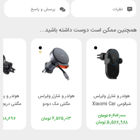
نظرات
پرسش و پاسخ
همچنین ممکن است دوست داشته باشید…
هولدر و شارژر وایرلس
هولدر و شارژر وایرلس
هولدر و پایه
شیائومی Xiaomi Car
مگنتی مک دودو
مگنتی دریچه
Charger W03ZM
McDodo CH-0090
دودو M
۶,۴۰۲,۰۰۰
تومان
۴,۵۲۵,۰۱۳
تومان
,۱۵۸,۶۹۶
توان 30 وات
توان ۱۵ وات با کابل جمع
050
۵,۵۶۶,۹۶۸
تومان
شو