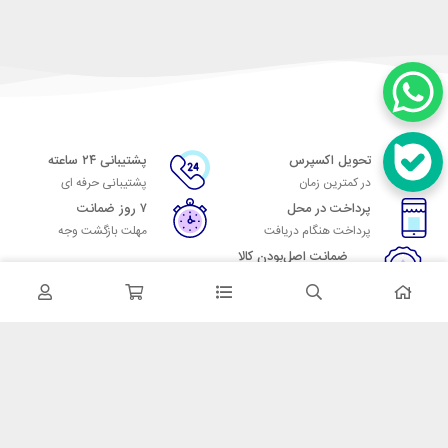
تحویل اکسپرس
پشتیبانی ۲۴ ساعته
در کمترین زمان
پشتیبانی حرفه ای
پرداخت در محل
۷ روز ضمانت
پرداخت هنگام دریافت
مهلت بازگشت وجه
ضمانت اصل‌بودن کالا
تایید اصالت کالا
در تماس باشید
آدرس: تهران میدان حسن آباد خیابان امام خمینی بن بست پاساژ منوچهری
پلاک 7
شماره تماس: 02166700606
شماره واتساپ: 02166700606