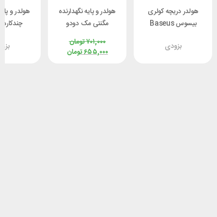
هولدر دریچه کولری
هولدر و پایه نگهدارنده
هولدر و پایه
بیسوس Baseus
مگنتی مک دودو
چندکاره
UYK000001
Mcdodo CM-8490
Steel Cannon 2
۷۰۱,۰۰۰
تومان
بزودی
بزو
Control
SUGP000001
۶۵۵,۰۰۰
تومان
amp