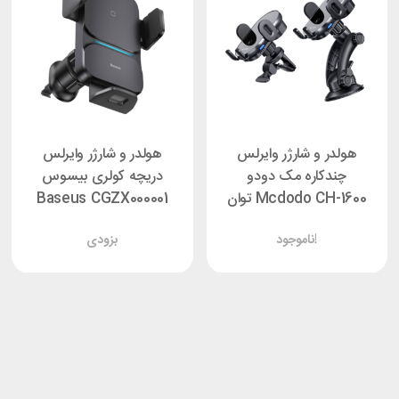
هولدر و شارژر وایرلس
هولدر و شارژر وایرلس
چندکاره مک دودو
دریچه کولری بیسوس
Mcdodo CH-1600 توان
Baseus CGZX000001
15 وات
توان 15 وات
ناموجود!
بزودی