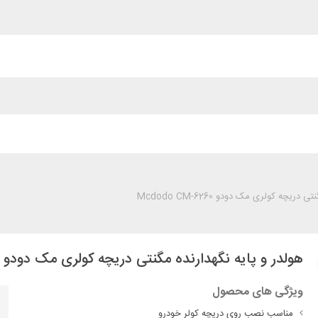
ریچه کولری مک دودو Mcdodo CM-6260
هولدر و پایه نگهدارنده مگنتی دریچه کولری مک دودو Mcdodo CM-6260
ویژگی های محصول
مناسب نصب روی دریچه کولر خودرو