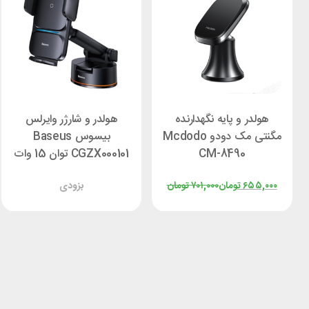
هولدر و پایه نگهدارنده
هولدر و شارژر وایرلس
مگنتی مک دودو Mcdodo
بیسوس Baseus
CM-8490
CGZX000101 توان 15 وات
۶۵۵,۰۰۰
تومان
۷۰۱,۰۰۰
تومان
بزودی