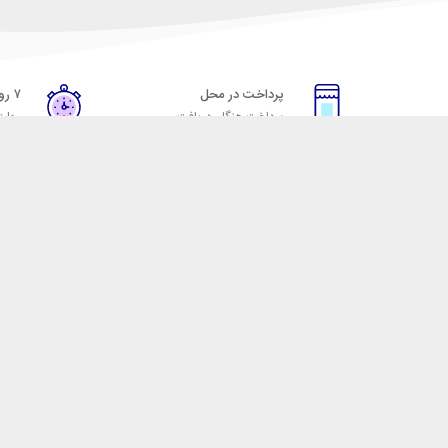
پرداخت در محل
۷ روز ضمانت
پرداخت هنگام دریافت
مهلت
خدمات مشتریان
مکسیکال
قوانین و مقررات
تماس با مکسیکال
روش ارسال
درباره ماکسیکال
ضمانت 7 روزه
وبلاگ مکسیکال
رویه های بازگرداندن کالا
 لوازم جانبی موبایل، لپ تاپ، کامپیوتر، تبلت و … با کیفیت مناسب و قیمت رقابتی ا
 نقش خود را ایفا کند و رضایت مشتریان را کسب کند. فروشگاه مکسیکال کالاهای خود ر