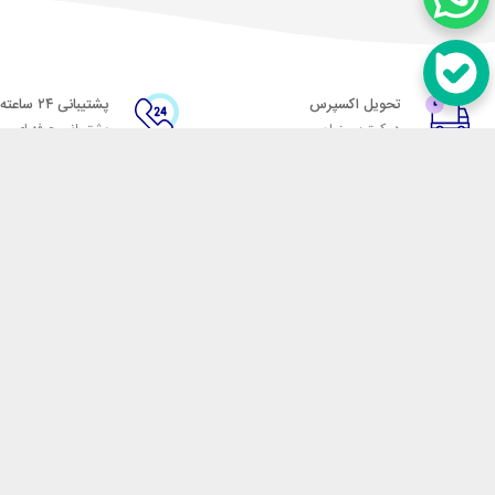
تحویل اکسپرس
پشتیبانی ۲۴ ساعته
در کمترین زمان
پشتیبانی حرفه ای
در تماس باشید
آدرس: تهران میدان حسن آباد خیابان امام خمینی بن بست پاساژ منوچهری پلاک 7
شماره تماس: 02166700606
شماره واتساپ: 02166700606
کدپستی: 1137916439
زمان پاسخگویی: شنبه تا چهارشنبه 9 الی 17 و پنجشنبه 9 الی 13
فروشگاه اینترنتی مکسیکال
هدف ما در مکسیکال فروش انواع
در تلاش است در این بازار بزرگ