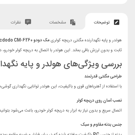
توضیحات
مشخصات
نظرات
هولدر و پایه نگهدارنده مگنتی دریچه کولری
مک دودو Mcdodo CM-6260
ثابت و بدون لرزش باقی بماند. این هولدر با اتصال به دریچه کولر خودرو،
بررسی ویژگی‌های هولدر و پایه نگهدارنده م
طراحی مگنتی قدرتمند
با استفاده از آهنرباهای قوی و باکیفیت، این هولدر توانایی نگهداری گوشی‌ه
نصب آسان روی دریچه کولر
اتصال سریع و بدون نیاز به ابزار به دریچه کولر خودرو، باعث می‌شود بتوانی
جنس بدنه مقاوم و سبک
بدنه از جنس
PC
باکیفیت ساخته شده که در برابر فشار و ضربه مقاوم بوده و با وزن تنها ۴۸ گرم، فشار اضافه‌ای به در