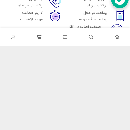
در کمترین زمان
پشتیبانی حرفه ای
پرداخت در محل
۷ روز ضمانت
پرداخت هنگام دریافت
مهلت بازگشت وجه
ضمانت اصل‌بودن کالا
تایید اصالت کالا
در تماس باشید
آدرس: تهران میدان حسن آباد خیابان امام خمینی بن بست پاساژ منوچهری
پلاک 7
شماره تماس: 02166700606
شماره واتساپ: 02166700606
کدپستی: 1137916439
زمان پاسخگویی: شنبه تا چهارشنبه 9 الی 17 و پنجشنبه 9 الی 13
خدمات مشتریان
قوانین و مقررات
روش ارسال
ضمانت 7 روزه