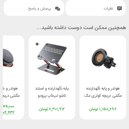
نظرات
پرسش و پاسخ
همچنین ممکن است دوست داشته باشید…
هولدر و پایه نگهدارنده
پایه نگهدارنده و استند
هولدر و شار
مگنتی دریچه کولری مک
تاشو لپ‌تاپ پرودو
مگنتی دریچه
دودو Mcdodo CM-
Porodo PD-
دودو H
,۴۲۹,۰۰۰
۱,۱۵۸,۶۹۶
تومان
۶,۳۰۱,۹۱۲
تومان
4050
LFST050-GY
3000 توان 15 وات
,۲۰۴,۴۳۲