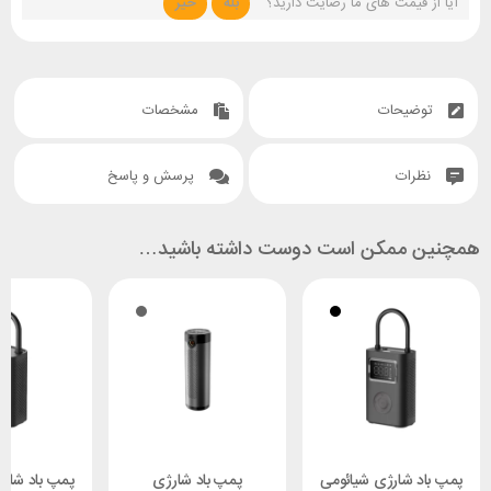
آیا از قیمت های ما رضایت دارید؟
بله
خیر
توضیحات
مشخصات
نظرات
پرسش و پاسخ
همچنین ممکن است دوست داشته باشید…
پمپ باد شارژی شیائومی
پمپ باد شارژی
پمپ باد شار