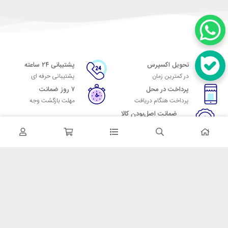
تحویل اکسپرس
پشتیبانی ۲۴ ساعته
در کمترین زمان
پشتیبانی حرفه ای
پرداخت در محل
۷ روز ضمانت
پرداخت هنگام دریافت
مهلت بازگشت وجه
ضمانت اصل‌بودن کالا
تایید اصالت کالا
در تماس باشید
آدرس: تهران میدان حسن آباد خیابان امام خمینی بن بست پاساژ منوچهری
پلاک 7
شماره تماس: 02166700606
شماره واتساپ: 02166700606
کدپستی: 1137916439