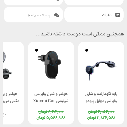
نظرات
پرسش و پاسخ
همچنین ممکن است دوست داشته باشید…
پایه نگهدارنده و شارژر
هولدر و شارژر وایرلس
هولدر و پایه
وایرلس موبایل پرودو
شیائومی Xiaomi Car
مگنتی دریچه
Porodo PD-
Charger W03ZM
دودو M
۴,۰۵۴,۰۰۰
تومان
۶,۴۰۲,۰۰۰
تومان
بزو
SCMCHD-BK
توان 30 وات
260
۳,۸۲۴,۵۶۸
تومان
۵,۵۶۶,۹۶۸
تومان