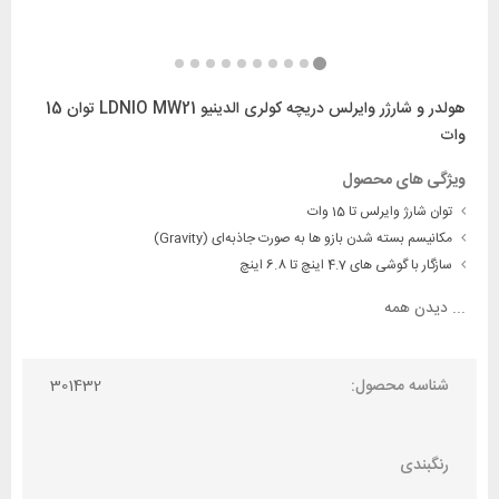
هولدر و شارژر وایرلس دریچه کولری الدینیو LDNIO MW21 توان 15
وات
ویژگی های محصول
توان شارژ وایرلس تا 15 وات
مکانیسم بسته شدن بازو ها به صورت جاذبه‌ای (Gravity)
سازگار با گوشی های 4.7 اینچ تا 6.8 اینچ
...
دیدن همه
شناسه محصول:
301432
رنگبندی