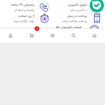
تحویل اکسپرس
پشتیبانی ۲۴ ساعته
در کمترین زمان
پشتیبانی حرفه ای
پرداخت در محل
۷ روز ضمانت
پرداخت هنگام دریافت
مهلت بازگشت وجه
ضمانت اصل‌بودن کالا
1
تایید اصالت کالا
در تماس باشید
آدرس: تهران میدان حسن آباد خیابان امام خمینی بن بست پاساژ منوچهری
پلاک 7
شماره تماس: 02166700606
شماره واتساپ: 02166700606
کدپستی: 1137916439
زمان پاسخگویی: شنبه تا چهارشنبه 9 الی 17 و پنجشنبه 9 الی 13
خدمات مشتریان
قوانین و مقررات
روش ارسال