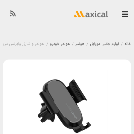
خانه
/
لوازم جانبی موبایل
/
هولدر
/
هولدر خودرو
/
هولدر و شارژر وایرلس دریچه کولری الدینیو 