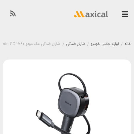
خانه
/
لوازم جانبی خودرو
/
شارژر فندکی
/
شارژر فندکی مک دودو Mcdodo CC-1560 توان 75 وات همراه با کابل جمع‌شو