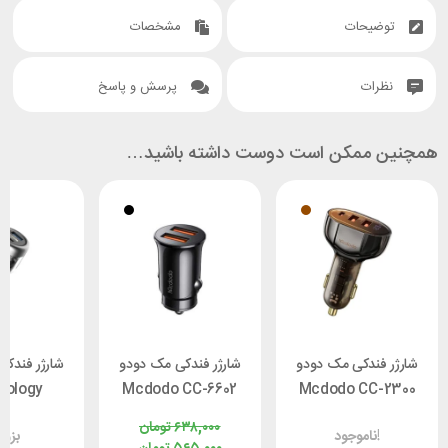
توضیحات
مشخصات
نظرات
پرسش و پاسخ
همچنین ممکن است دوست داشته باشید…
شارژر فندکی مک دودو
شارژر فندکی مک دودو
شارژر فندکی
rology
Mcdodo CC-6602
Mcdodo CC-2300
توان ۱۰۰ وات
توان 12 وات
۶۳۸,۰۰۰
تومان
ناموجود!
بزو
وا