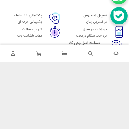
تحویل اکسپرس
پشتیبانی ۲۴ ساعته
در کمترین زمان
پشتیبانی حرفه ای
پرداخت در محل
۷ روز ضمانت
پرداخت هنگام دریافت
مهلت بازگشت وجه
ضمانت اصل‌بودن کالا
تایید اصالت کالا
در تماس باشید
آدرس: تهران میدان حسن آباد خیابان امام خمینی بن بست پاساژ منوچهری
پلاک 7
شماره تماس: 02166700606
شماره واتساپ: 02166700606
کدپستی: 1137916439
زمان پاسخگویی: شنبه تا چهارشنبه 9 الی 17 و پنجشنبه 9 الی 13
خدمات مشتریان