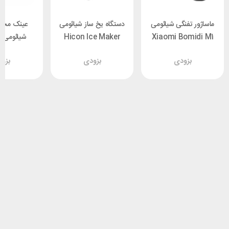
ماساژور تفنگی شیائومی
دستگاه یخ ساز شیائومی
عینک محا
Xiaomi Bomidi M1
Hicon Ice Maker
ش
HZB-16AL ظرفیت 2
HMJ01TS
بزودی
بزودی
بزو
لیتر