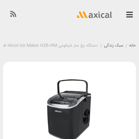
خانه
/
سبک زندگی
/
دستگاه یخ ساز شیائومی Hicon Ice Maker HZB-16M ظرفیت 1.3 لیتر