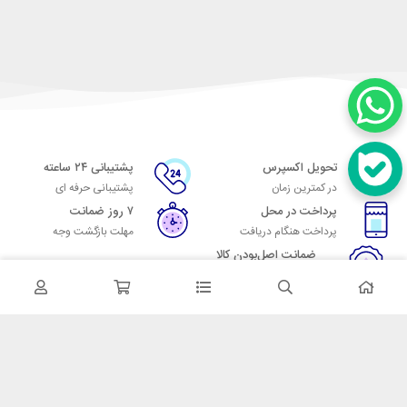
تحویل اکسپرس
پشتیبانی ۲۴ ساعته
در کمترین زمان
پشتیبانی حرفه ای
پرداخت در محل
۷ روز ضمانت
پرداخت هنگام دریافت
مهلت بازگشت وجه
ضمانت اصل‌بودن کالا
تایید اصالت کالا
در تماس باشید
آدرس: تهران میدان حسن آباد خیابان امام خمینی بن بست پاساژ منوچهری
پلاک 7
شماره تماس: 02166700606