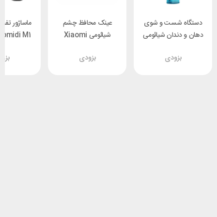
دستگاه شست و شوی
عینک محافظ چشم
ماساژور تفنگ
دهان و دندان شیائومی
شیائومی Xiaomi
Bomidi M1
Mijia HMJ01TS
Xiaomi Bomidi D3
بزودی
بزودی
بزو
Pro