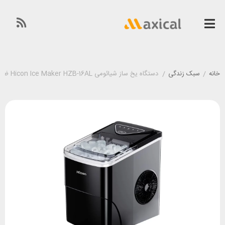
خانه
/
سبک زندگی
/
دستگاه یخ ساز شیائومی Hicon Ice Maker HZB-16AL ظرفیت 2 لیتر