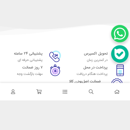
تحویل اکسپرس
پشتیبانی ۲۴ ساعته
در کمترین زمان
پشتیبانی حرفه ای
پرداخت در محل
۷ روز ضمانت
پرداخت هنگام دریافت
مهلت بازگشت وجه
ضمانت اصل‌بودن کالا
تایید اصالت کالا
در تماس باشید
آدرس: تهران میدان حسن آباد خیابان امام خمینی بن بست پاساژ منوچهری
پلاک 7
شماره تماس: 02166700606