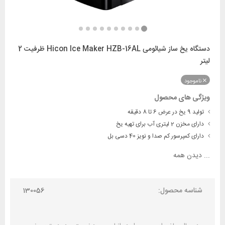
دستگاه یخ ساز شیائومی Hicon Ice Maker HZB-16AL ظرفیت 2
لیتر
ناموجود
ویژگی های محصول
تولید 9 یخ در عرض 6 تا 8 دقیقه
دارای مخزن 2 لیتری آب برای تهیه یخ
دارای کمپرسور کم صدا و نویز 40 دسی بل
...
دیدن همه
شناسه محصول:
130056