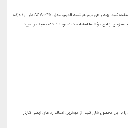
همانطور که اشاره شده بر روی بدنه‌ی چندراهی برق LDNIO SCW3451 سه پریز برق یونیورسال (Universal) و 4 درگاه وجود داشته که می توانید از آن ها استفاده کنید. چند راهی برق هوشمند الدینیو مدل SCW3451 دارای 1 درگاه
مزمان از این درگاه ها استفاده کنید؛ توجه داشته باشید در صورت
 که باعث شده شما با خیالی آسوده دستگاه های خود را با این محصول شارژ کنید. از مهمترین استاندارد های ایمنی شارژر