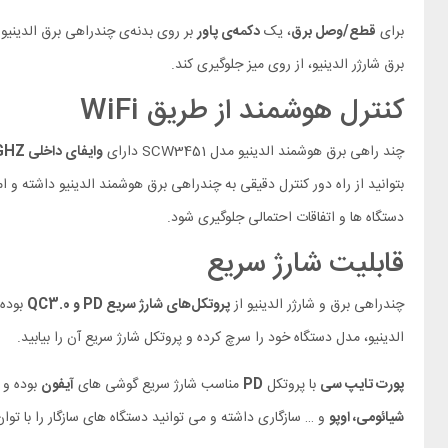
برای
قطع/وصل برق
، یک
دکمه‌ی پاور
بر روی بدنه‌ی چندراهی برق الدینیو مدل SC-3412 تعبیه شده است. بعلاوه در قسمت زیرین چند راهی برق هوشمند الد
برق شارژر الدینیو، از روی میز جلوگیری کند.
کنترل هوشمند از طریق WiFi
چند راهی برق هوشمند الدینیو مدل SCW3451 دارای
وایفای داخلی 2.4GHZ
بتوانید از راه دور کنترل دقیقی به چندراهی برق هوشمند الدینیو داشته و 
دستگاه ها و اتفاقات احتمالی جلوگیری شود.
قابلیت شارژ سریع
چندراهی برق و شارژر الدینیو از
پروتکل‌های شارژ سریع PD و QC3.0
بوده 
الدینیو، مدل دستگاه خود را سرچ کرده و پروتکل شارژ سریع آن را بیابید.
پورت تایپ سی
با پروتکل
PD
مناسب شارژ سریع گوشی های
آیفون
بوده و شما می‌توا
شیائومی، اوپو
و … سازگاری داشته و می توانید دستگاه های سازگار را با توان 18 وات با سرعت بالا شارژ کنی