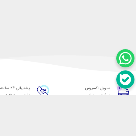
تحویل اکسپرس
پشتیبانی ۲۴ ساعته
در کمترین زمان
پشتیبانی حرفه ای
در تماس باشید
آدرس: تهران میدان حسن آباد خیابان امام خمینی بن بست پاساژ منوچهری پلاک 7
شماره تماس: 02166700606