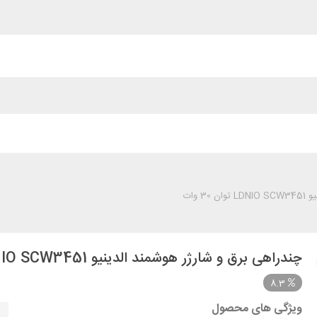
 وات
چندراهی برق و شارژر هوشمند الدینیو LDNIO SCW3451 توان 30 وات
8.3
ویژگی های محصول