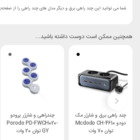
شما می توانید این چند راهی برق و دیگر مدل های چند راهی را از صفحه
همچنین ممکن است دوست داشته باشید…
چند راهی برق و شارژر مک
چندراهی و شارژر پرودو
دودو Mcdodo CH-4610
Porodo PD-FWCH020-
توان 70 وات
GY توان 20 وات