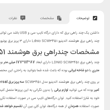
توضیحات
مشخصات
نظرات
داشتن یک چند راهی برق که دارای درگاه تایپ سی و USB باشد می توانید بسیار کاربردی و مورد نیاز باشد. شرکت الدینیو با تولید چندراهی برق
چند راهی برق هوشمند الدینیو Ldnio SCW3451 دارای 3 پریز برق یونیورسال (Universal)، 1 درگاه تایپ سی و 3 درگاه USB، قابلیت کنترل از طریق اپلیکیشن است. در ادامه به معرفی و بررسی این محصول خواهیم پرداخت.
مشخصات چندراهی برق هوشمند LDNIO SCW3451
چند راهی برق LDNIO SCW3451 دارای ابعاد
87*112*177 میلی متر
بود
متری
با
دو شاخه ایرانی
بوده که باعث شده شما بتوانید به راحتی این محصول
بر روی چند راهی برق هوشمند الدینیو مدل SCW3451
سه پریز برق Universal
آمپر
بوده که می توانید
لوازم برقی
را بدون نگرانی به این پریزها متصل کنید. بعلاوه چند
خود به شارژ استفاده کنید. توان درگاه‌های تایپ سی در صورت استفاده تکی ب
صورت استفاده
همزمان
از همه‌ درگاه‌ها، توان کلی بین آن
تقسیم خواهد شد