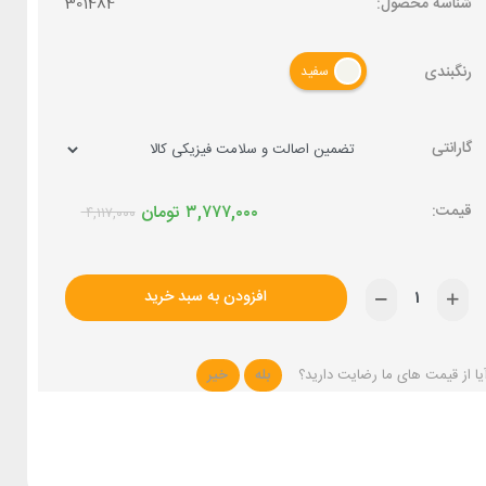
شناسه محصول:
301484
رنگبندی
سفید
گارانتی
۳,۷۷۷,۰۰۰
تومان
۴,۱۱۷,۰۰۰
افزودن به سبد خرید
یا از قیمت های ما رضایت دارید؟
بله
خیر