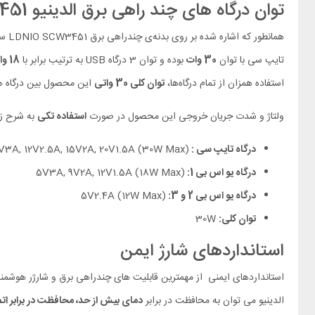
توان درگاه های چند راهی برق الدینیو LDNIO SCW3451
تایپ سی با توان
30 وات
بوده و توان 3 درگاه USB به ترتیب برابر با
18 وات، 12 وات
استفاده همزان از تمام درگاه‌ها،
توان کلی 30 واتی
این محصول بین درگاه ه
ولتاژ و شدت جریان خروجی این محصول در صورت
استفاده تکی
به شرح ز
درگاه تایپ سی :
(30W Max) 5V3A, 9V3A, 12V2.5A, 15V2A, 20V1.5A
درگاه یو اس بی 1:
(18W Max) 5V3A, 9V2A, 12V1.5A
درگاه یو اس بی 2 و 3:
(12W Max) 5V2.4A
توان کلی:
30W
استانداردهای شارژ ایمن
الدینیو می توان به محافظت در برابر
دمای بیش از حد، محافظت در برابر ات