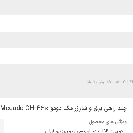
چند راهی برق و شارژر مک دودو Mcdodo CH-4610 توان 70 وات
ویژگی های محصول
دو پورت USB / دو تایپ سی / دو پریز برق ایرانی