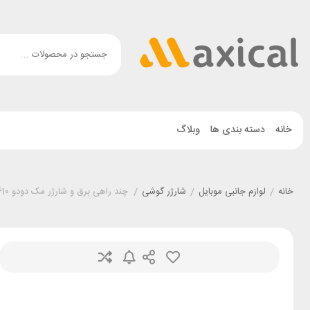
خانه
دسته بندی ها
وبلاگ
خانه
/
لوازم جانبی موبایل
/
شارژر گوشی
/
چند راهی برق و شارژر مک دودو Mcdodo CH-4610 توان 70 وات