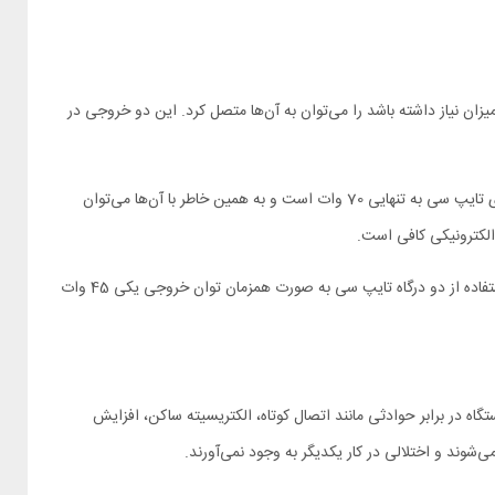
پریزها 2500 وات بوده و هر چیزی را که به توانی کمتر از این میزان نیاز داشته باشد را می‌توان به آن‌ها متصل کرد. این دو خروجی در
چهار درگاه خروجی در جلوی دستگاه قرار گرفته که دوتا از آن‌ها تایپ سی بوده و دوتای دیگر از نوع یو اس بی معمولی است. توان خروجی هر کدام از درگاه‌های تایپ سی به تنهایی 70 وات است و به همین خاطر با آن‌ها می‌توان
به خاطر داشته باشید که اگر از چندین درگاه به صورت همزمان استفاده کنید میزان توان خروجی هر کدام کمتر از این مقدار خواهد بود. برای مثال در صورت استفاده از دو درگاه تایپ سی به صورت همزمان توان خروجی یکی 45 وات
گاه در برابر حوادثی مانند اتصال کوتاه، الکتریسیته ساکن، افزایش
وند و اختلالی در کار یکدیگر به وجود نمی‌آورند.