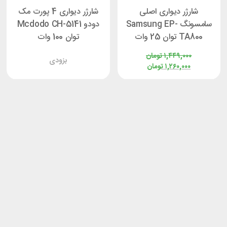
شارژر دیواری اصلی
شارژر دیواری 4 پورت مک
سامسونگ Samsung EP-
دودو Mcdodo CH-5141
TA800 توان 25 وات
توان 100 وات
۱,۴۴۹,۰۰۰
تومان
بزودی
۱,۲۶۰,۰۰۰
تومان