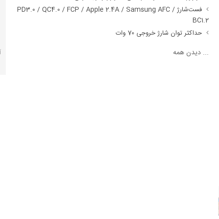
فست‌شارژ PD3.0 / QC4.0 / FCP / Apple 2.4A / Samsung AFC /
BC1.2
حداکثر توان شارژ خروجی 70 وات
...
دیدن همه
آ