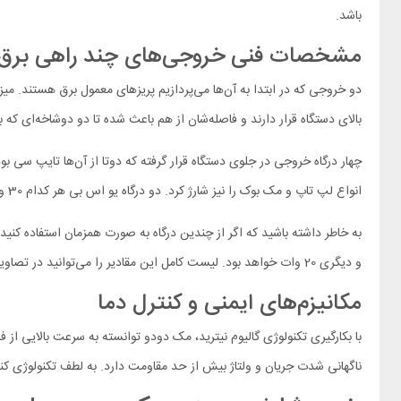
باشد.
مشخصات فنی خروجی‌های چند راهی برق cdodo CH-4610
بالای دستگاه قرار دارند و فاصله‌شان از هم باعث شده تا دو دوشاخه‌ای که
انواع لپ تاپ و مک بوک را نیز شارژ کرد. دو درگاه یو اس بی هر کدام 30 وات توان خروجی دارند که باز هم برای فست شارژ با حداکثر توان ممکن اکثر لوازم الکترونیکی کافی است.
و دیگری 20 وات خواهد بود. لیست کامل این مقادیر را می‌توانید در تصاویر محصول بیابید.
مکانیزم‌های ایمنی و کنترل دما
با بکارگیری تکنولوژی گالیوم نیترید، مک دودو توانسته به سرعت بالایی از 
ناگهانی شدت جریان و ولتاژ بیش از حد مقاومت دارد. به لطف تکنولوژی کنت