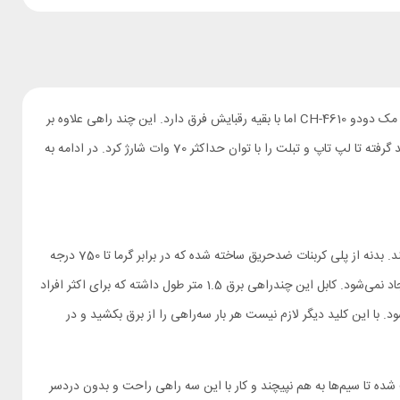
سه راهی‌هایی که معمولا می‌بینیم به این صورت هستند که به یک پریز برق متصل می‌شوند و از آن طرف چندین پریز در اختیار ما قرار می‌دهند. چندراهی برق مک دودو CH-4610 اما با بقیه رقبایش فرق دارد. این چند راهی علاوه بر
داشتن دو پریز استاندارد، چهار درگاه خروجی نیز دارد که از طریق آن‌ها می‌توان به صورت مستقیم بدون نیاز به آداپتور انواع لوازم الکترونیکی از گوشی هوشمند گرفته تا لپ تاپ و تبلت را با توان حداکثر 70 وات شارژ کرد. در ادامه به
مک دودو با طراحی هوشمندانه و بکارگیری مواد اولیه باکیفیت، محصولی تولید کرده که علاوه بر عمر طولانی، ایمنی دستگاه‌های متصل و افراد را تضمین می‌کند. بدنه از پلی کربنات ضدحریق ساخته شده که در برابر گرما تا 750 درجه
سانتی‌گراد مقاومت دارد و همین ویژگی خطر آتش سوزی را تقریبا به صفر می‌رساند. پوشش روی بدنه بافت خاصی داشته و روی آن به راحتی خط و خش ایجاد نمی‌شود. کابل این چندراهی برق 1.5 متر طول داشته که برای اکثر افراد
با این کلید دیگر لازم نیست هر بار سه‌راهی را از برق بکشید و در
ین تفکیک باعث شده تا سیم‌ها به هم نپیچند و کار با این سه راهی راحت و بدون دردسر