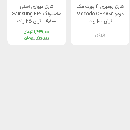
شارژر رومیزی 4 پورت مک
شارژر دیواری اصلی
دودو Mcdodo CH-1802
سامسونگ Samsung EP-
توان 100 وات
TA800 توان 25 وات
۱,۴۴۹,۰۰۰
تومان
بزودی
۱,۲۶۰,۰۰۰
تومان