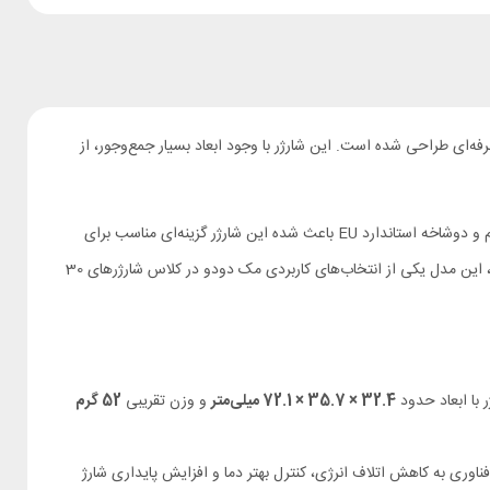
ه‌ای طراحی شده است. این شارژر با وجود ابعاد بسیار جمع‌وجور، از
با رنگ مشکی. طراحی مینیمال، وزن کم و دوشاخه استاندارد EU باعث شده این شارژر گزینه‌ای مناسب برای
استفاده در خانه، محل کار و سفر باشد. اگر به دنبال یک شارژر کوچک اما قابل اعتماد برای آیفون، گوشی‌های اندرویدی، آیپد و سایر دستگاه‌های USB C هستید، این مدل یکی از انتخاب‌های کاربردی مک دودو در کلاس شارژرهای 30
 با ابعاد حدود
32.4 × 35.7 × 72.1 میلی‌متر
و وزن تقریبی
52 گرم
ناوری به کاهش اتلاف انرژی، کنترل بهتر دما و افزایش پایداری شارژ