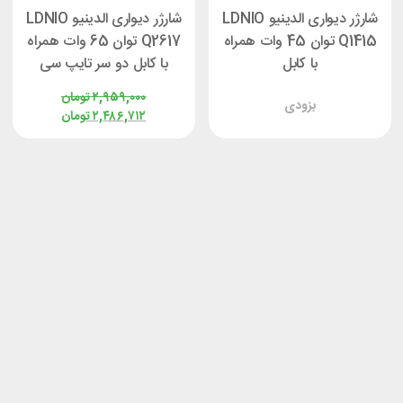
شارژر دیواری الدینیو LDNIO
شارژر دیواری الدینیو LDNIO
Q1415 توان 45 وات همراه
Q2617 توان 65 وات همراه
با کابل
با کابل دو سر تایپ سی
۲,۹۵۹,۰۰۰
تومان
بزودی
۲,۴۸۶,۷۱۲
تومان