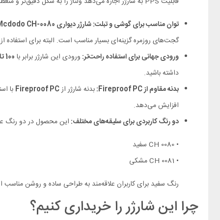
قابلیت PPS به شارژر اجازه می‌دهد ولتاژ را به شکل دقیق‌تر و منعطف‌تر تنظیم کند. این موضوع برای شارژ سریع و ایمن‌تر گوشی‌های سازگار، به‌خصوص برخی مدل‌های سامسونگ و دستگاه‌های جدید USB C، بسیار مهم است.
توان مناسب برای گوشی و تبلت: شارژر دیواری Mcdodo CH-0080
گجت‌های روزمره گزینه‌ای بسیار مناسب است. البته برای استفاده از شا
ورودی جهانی برای استفاده راحت‌تر:
ورودی این شارژر برابر با
100 تا 240 ولت، 50/60Hz، 0.8A
داشته باشید.
بدنه مقاوم از Fireproof PC:
بدنه شارژر از
Fireproof PC
با اس
افزایش می‌دهد.
دو رنگ کاربردی برای سلیقه‌های مختلف:
این محصول در دو رنگ عر
• CH 0080 سفید
• CH 0081 مشکی
رنگ سفید برای کاربران علاقه‌مند به طراحی ساده و روشن مناسب ا
چرا این شارژر را خریداری کنیم؟