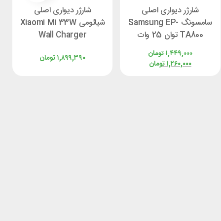
شارژر دیواری اصلی
شارژر دیواری اصلی
سامسونگ Samsung EP-
شیائومی Xiaomi Mi 33W
TA800 توان 25 وات
Wall Charger
AD332EU توان 33 وات
۱,۴۴۹,۰۰۰
تومان
۱,۸۹۹,۳۹۰
تومان
۱,۲۶۰,۰۰۰
تومان