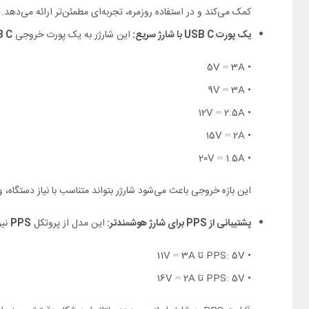
کمک می‌کند و در استفاده روزمره، تجربه‌ای مطمئن‌تر ارائه می‌دهد.
یک پورت USB C با شارژ سریع:
این شارژر به یک پورت خروجی
B C
• 5V ⎓ 3A
• 9V ⎓ 3A
• 12V ⎓ 2.5A
• 15V ⎓ 2A
• 20V ⎓ 1.5A
این بازه خروجی باعث می‌شود شارژر بتواند متناسب با نیاز دستگاه، و
پشتیبانی از PPS برای شارژ هوشمندتر:
این مدل از پروتکل
PPS
نیز
• PPS: 5V تا 11V ⎓ 3A
• PPS: 5V تا 16V ⎓ 2A