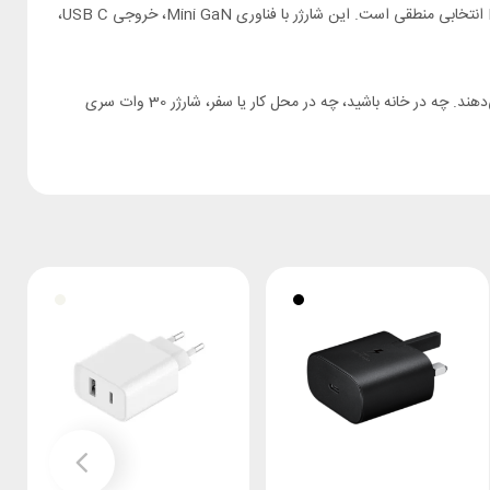
اگر به دنبال یک شارژر دیواری کوچک، سبک و سریع هستید که فضای کمی اشغال کند اما عملکرد قابل اعتمادی داشته باشد، شارژر دیواری Mcdodo CH-0080 انتخابی منطقی است. این شارژر با فناوری Mini GaN، خروجی USB C،
این مدل مخصوص کاربرانی است که نمی‌خواهند یک آداپتور بزرگ و سنگین همراه داشته باشند، اما همچنان به شارژ سریع، ایمنی و کیفیت ساخت اهمیت می‌دهند. چه در خانه باشید، چه در محل کار یا سفر، شارژر 30 وات سری