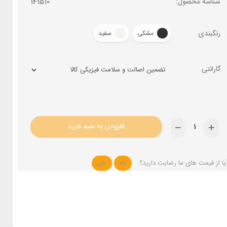
شناسه محصول:
141510
رنگبندی
مشکی
سفید
گارانتی
افزودن به سبد خرید
یا از قیمت های ما رضایت دارید؟
بله
خیر