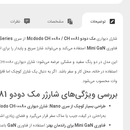
توضیحات
مشخصات
نظرات
شارژر دیواری
مک دودو Mcdodo CH 0080 / CH 0081
از سری
Series
فناوری
Mini GaN
استفاده می‌کند و می‌تواند شارژ سریع و پایدار را برای انواع گ
این مدل در دو رنگ سفید و مشکی عرضه می‌شود؛ شارژر دیواری Mcdodo CH-0080 با رنگ سفید و مدل
وات محسوب می‌شود.
بررسی ویژگی‌های شارژر مک دودو CH 0080 / CH 0081
طراحی بسیار کوچک از سری Nano: شارژر دیواری Mcdodo CH-0080
به‌راحتی در کیف، جیب یا ساک سفر قرار می‌گیرد و فضای زیادی اشغ
فناوری Mini GaN برای راندمان بهتر:
استفاده از فناوری
GaN
باعث 