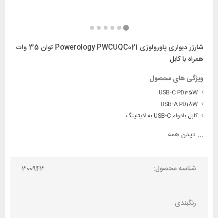
شارژر دیواری پاورولوژی Powerology PWCUQC021 توان 35 وات
همراه با کابل
ویژگی های محصول
USB-C PD35W
USB-A PD18W
کابل بادوام USB-C به لایتنینگ
...
دیدن همه
شناسه محصول:
300943
رنگبندی