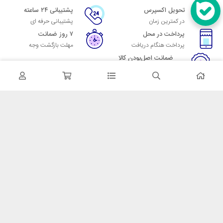
تحویل اکسپرس
پشتیبانی ۲۴ ساعته
در کمترین زمان
پشتیبانی حرفه ای
پرداخت در محل
۷ روز ضمانت
پرداخت هنگام دریافت
مهلت بازگشت وجه
ضمانت اصل‌بودن کالا
تایید اصالت کالا
در تماس باشید
آدرس: تهران میدان حسن آباد خیابان امام خمینی بن بست پاساژ منوچهری
پلاک 7
شماره تماس: 02166700606
شماره واتساپ: 02166700606
کدپستی: 1137916439
زمان پاسخگویی: شنبه تا چهارشنبه 9 الی 17 و پنجشنبه 9 الی 13
خدمات مشتریان
قوانین و مقررات
روش ارسال