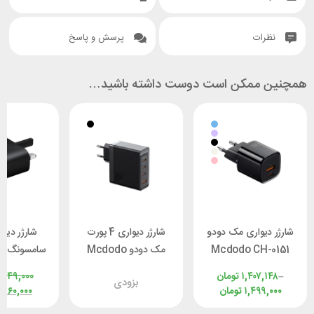
نظرات
پرسش و پاسخ
همچنین ممکن است دوست داشته باشید…
شارژر دیواری مک دودو
شارژر دیواری 4 پورت
شارژر دیو
Mcdodo CH-0151
مک دودو Mcdodo
سا
توان 33 وات
CH-5140 توان 100 وات
–
۱,۴۰۷,۱۴۸
تومان
,۴۴۹,۰۰۰
بزودی
وا
۱,۴۹۹,۰۰۰
تومان
,۲۶۰,۰۰۰