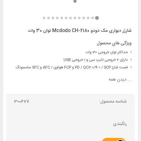
شارژر دیواری مک دودو Mcdodo CH-2180 توان 30 وات
ویژگی های محصول
حداکثر توان خروجی 30 وات
دارای 2 خروجی تایپ سی و 1 خروجی USB
فست شارژ PD / QC3.0/4.0 / SCP و FCP هواوی / AFC و SFC سامسونگ
...
دیدن همه
شناسه محصول:
300677
رنگبندی