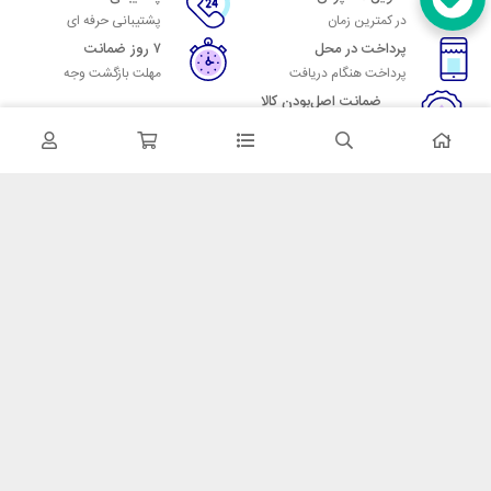
در کمترین زمان
پشتیبانی حرفه ای
پرداخت در محل
۷ روز ضمانت
پرداخت هنگام دریافت
مهلت بازگشت وجه
ضمانت اصل‌بودن کالا
تایید اصالت کالا
در تماس باشید
آدرس: تهران میدان حسن آباد خیابان امام خمینی بن بست پاساژ منوچهری
پلاک 7
شماره تماس: 02166700606
شماره واتساپ: 02166700606
کدپستی: 1137916439
زمان پاسخگویی: شنبه تا چهارشنبه 9 الی 17 و پنجشنبه 9 الی 13
خدمات مشتریان
قوانین و مقررات
روش ارسال
ضمانت 7 روزه