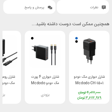
نظرات
پرسش و پاسخ
همچنین ممکن است دوست داشته باشید…
شارژر دیواری مک دودو
شارژر دیواری 4 پورت
Mcdodo CH-1501
مک دودو Mcdodo
م
توان 67 / 70 وات
CH-5141 توان 100 وات
CH-1802 توان 100 وات
۴,۰۷۷,۰۰۰
تومان
بزودی
بزو
۳,۶۷۲,۹۷۹
تومان