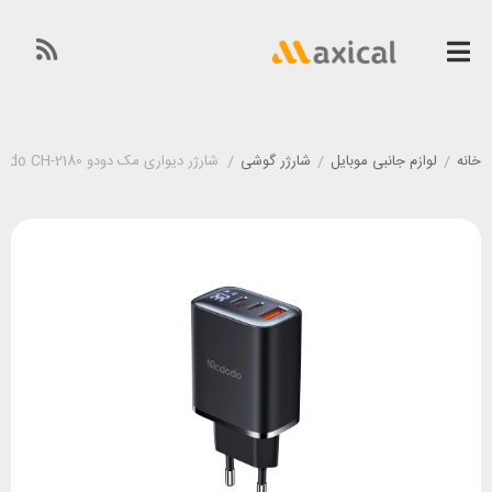
خانه
/
لوازم جانبی موبایل
/
شارژر گوشی
/
شارژر دیواری مک دودو Mcdodo CH-2180 توان 30 وات