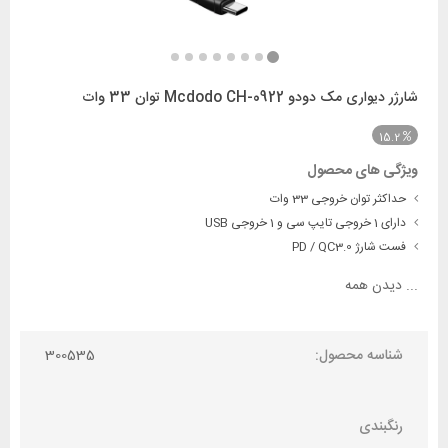
شارژر دیواری مک دودو Mcdodo CH-0922 توان 33 وات
15.2
ویژگی های محصول
حداکثر توان خروجی 33 وات
دارای 1 خروجی تایپ سی و 1 خروجی USB
فست شارژ PD / QC3.0
...
دیدن همه
شناسه محصول:
300535
رنگبندی