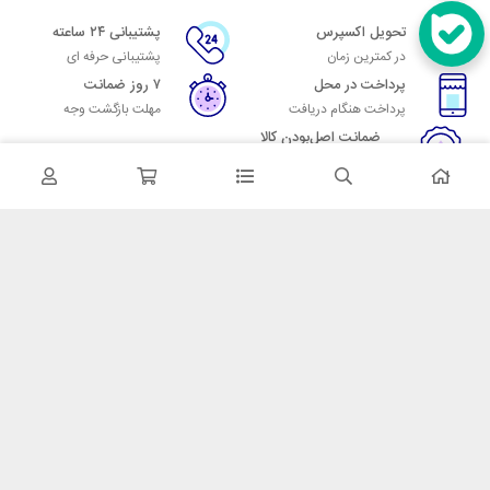
تحویل اکسپرس
پشتیبانی ۲۴ ساعته
در کمترین زمان
پشتیبانی حرفه ای
پرداخت در محل
۷ روز ضمانت
پرداخت هنگام دریافت
مهلت بازگشت وجه
ضمانت اصل‌بودن کالا
تایید اصالت کالا
در تماس باشید
آدرس: تهران میدان حسن آباد خیابان امام خمینی بن بست پاساژ منوچهری
پلاک 7
شماره تماس: 02166700606
شماره واتساپ: 02166700606
کدپستی: 1137916439
زمان پاسخگویی: شنبه تا چهارشنبه 9 الی 17 و پنجشنبه 9 الی 13
خدمات مشتریان
قوانین و مقررات