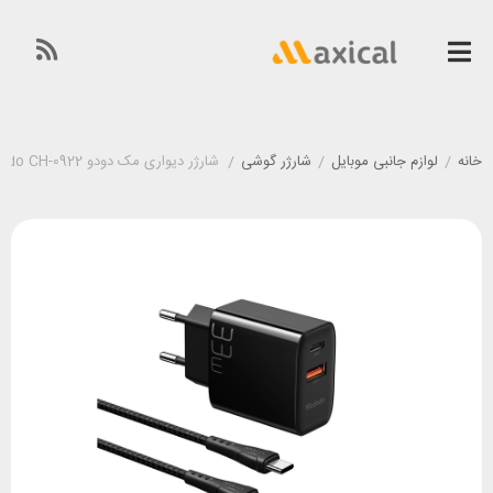
خانه
/
لوازم جانبی موبایل
/
شارژر گوشی
/
شارژر دیواری مک دودو Mcdodo CH-0922 توان 33 وات