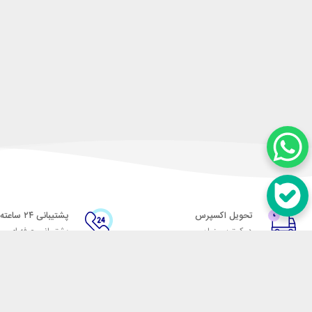
تحویل اکسپرس
پشتیبانی ۲۴ ساعته
در کمترین زمان
پشتیبانی حرفه ای
در تماس باشید
آدرس: تهران میدان حسن آباد خیابان امام خمینی بن بست پاساژ منوچهری پلاک 7