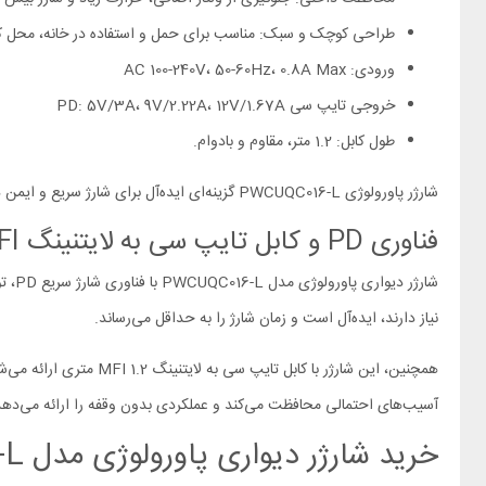
طراحی کوچک و سبک: مناسب برای حمل و استفاده در خانه، محل کار
ورودی: AC 100-240V، 50-60Hz، 0.8A Max
خروجی تایپ سی PD: 5V/3A، 9V/2.22A، 12V/1.67A
طول کابل: 1.2 متر، مقاوم و بادوام.
شارژر پاورولوژی PWCUQC016-L گزینه‌ای ایده‌آل برای شارژ سریع و ایمن دستگاه‌های هوشمند شماست.
فناوری PD و کابل تایپ سی به لایتنینگ MFI: شارژ سریع و ایمن
نیاز دارند، ایده‌آل است و زمان شارژ را به حداقل می‌رساند.
همچنین، این شارژر با 
آسیب‌های احتمالی محافظت می‌کند و عملکردی بدون وقفه را ارائه می‌دهد
خرید شارژر دیواری پاورولوژی مدل PWCUQC016-L