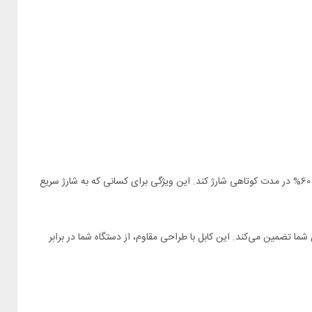
شارژر دیواری پاورولوژی مدل PWCUQC016-L با فناوری شارژ سریع PD، توان 20 وات را برای شارژ دستگاه‌ها فراهم می‌کند و می‌تواند دستگاه شما را از 0% تا 60% در مدت کوتاهی شارژ کند. این ویژگی برای کسانی که به شارژ سریع
را برای دستگاه‌های اپل شما تضمین می‌کند. این کابل با طراحی مقاوم، از دستگاه شما در برابر