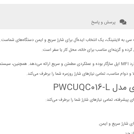
پرسش و پاسخ
این شارژر با کابل تایپ سی به لایتنینگ 1.2 متری ارائه می‌شود که با استاندارد MFI اپل سازگار بوده و عملکردی مطمئن
PWCUQC01
ز حد.