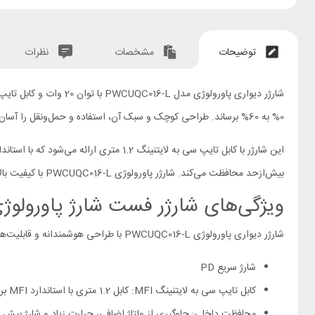
توضیحات
مشخصات
نظرات
0% به 60% برساند. طراحی کوچک و سبک آن، استفاده و حمل‌ونقل را آسان کرده و گزینه‌ای مناسب برای خانه، محل کار یا سفر است.
بیش‌ازحد محافظت می‌کند. شارژر پاورولوژی PWCUQC016-L با کیفیت بالا و دوام مناسب، تمامی نیازهای شارژ روزمره شما را برطرف می‌کند.
ویژگی‌های شارژر فست شارژ پاورولوژی مدل 6-L
شارژر دیواری پاورولوژی PWCUQC016-L با طراحی هوشمندانه و قابلیت‌های پیشرفته، تمامی نیازهای شارژ شما را برطرف می‌کند:
شارژ سریع PD
کابل تایپ سی به لایتنینگ MFI: کابل 1.2 متری با استاندارد MFI برای شارژ سریع و ایمن.
محافظت داخلی: جلوگیری از ولتاژ اضافی، حرارت زیاد و شارژ بیش ا