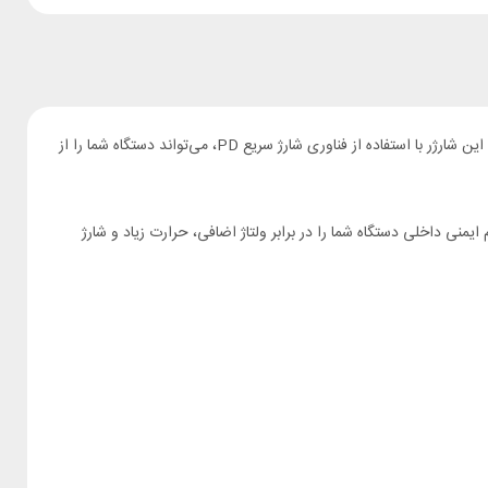
شارژر دیواری پاورولوژی مدل PWCUQC016-L با توان 20 وات و کابل تایپ سی به لایتنینگ، یک انتخاب ایده‌آل برای شارژ سریع و ایمن دستگاه‌های شماست. این شارژر با استفاده از فناوری شارژ سریع PD، می‌تواند دستگاه شما را از
 و سریع ارائه می‌دهد. همچنین، سیستم ایمنی داخلی دستگاه شما را در برابر ولتاژ اضافی، حرارت زیاد و شارژ