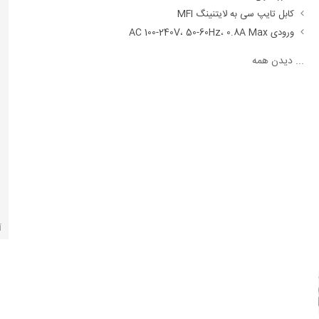
کابل تایپ سی به لایتنینگ MFI
ورودی AC 100-240V، 50-60Hz، 0.8A Max
...
دیدن همه
آ