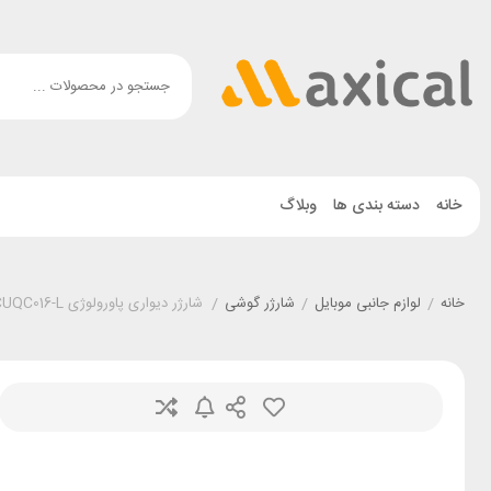
خانه
دسته بندی ها
وبلاگ
خانه
/
لوازم جانبی موبایل
/
شارژر گوشی
/
شارژر دیواری پاورولوژی Powerology PWCUQC016-L توان 20 وات همراه با کابل