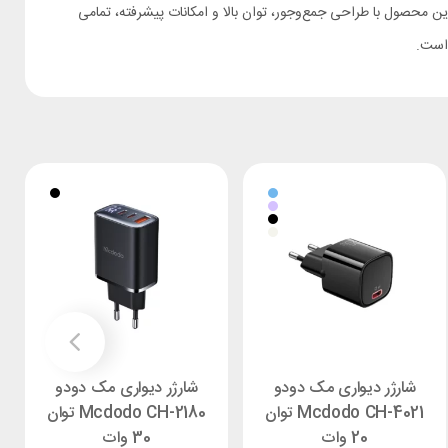
 هستید، شارژر 20 وات پاورولوژی PWCUQC016-L یک انتخاب بی‌نقص خواهد بود. این محصول با طراحی جمع‌وجور، توان بالا و امکانات پیشرفته، تمامی
شارژر دیواری مک دودو
شارژر دیواری مک دودو
Mcdodo CH-4021 توان
Mcdodo CH-2180 توان
20 وات
30 وات