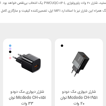
اگر به دنبال یک راهکار سریع، امن و حرفه‌ای برای شارژ دستگاه‌های خود
رد MFI اپل، تضمین‌کننده کیفیت و سازگاری کامل است.
شارژر دیواری مک دودو
شارژر دیواری مک دودو
Mcdodo CH-1951 توان
Mcdodo CH-0151 توان
20 وات
33 وات