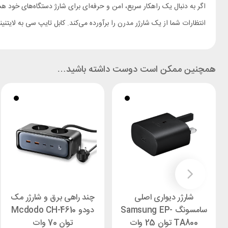
انتظارات شما از یک شارژر مدرن را برآورده می‌کند. کابل تایپ سی به لایتنینگ همراه این شارژر نیز با استاندا
همچنین ممکن است دوست داشته باشید…
شارژر دیواری اصلی
چند راهی برق و شارژر مک
سامسونگ Samsung EP-
دودو Mcdodo CH-4610
TA800 توان 25 وات
توان 70 وات