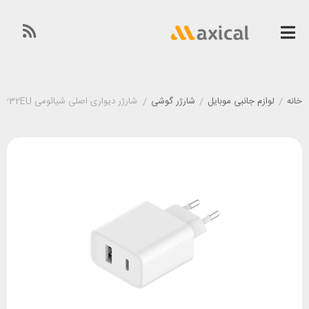
خانه
/
لوازم جانبی موبایل
/
شارژر گوشی
/
شارژر دیواری اصلی شیائومی Xiaomi Mi 33W Wall Charger AD332EU توان 33 وات