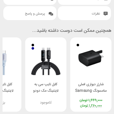
نظرات
پرسش و پاسخ
همچنین ممکن است دوست داشته باشید…
شارژر دیواری اصلی
کابل تایپ سی به
کابل تای
سامسونگ Samsung
لایتنینگ مک دودو
لایتنینگ 
EP-TA800 توان 25
Mcdodo CA-5210
 CA-1935
۱,۴۴۹,۰۰۰
تومان
ناموجود!
بزو
وات
طول 1.2 متر توان 36
۱,۲۶۰,۰۰۰
تومان
وات
وا