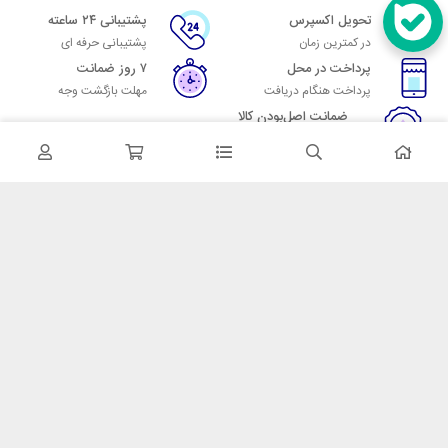
تحویل اکسپرس
پشتیبانی ۲۴ ساعته
در کمترین زمان
پشتیبانی حرفه ای
پرداخت در محل
۷ روز ضمانت
پرداخت هنگام دریافت
مهلت بازگشت وجه
ضمانت اصل‌بودن کالا
تایید اصالت کالا
در تماس باشید
آدرس: تهران میدان حسن آباد خیابان امام خمینی بن بست پاساژ منوچهری
پلاک 7
شماره تماس: 02166700606
شماره واتساپ: 02166700606
کدپستی: 1137916439
زمان پاسخگویی: شنبه تا چهارشنبه 9 الی 17 و پنجشنبه 9 الی 13
خدمات مشتریان
قوانین و مقررات
روش ارسال