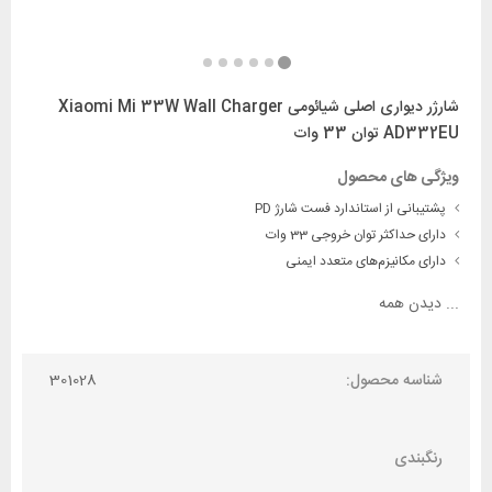
شارژر دیواری اصلی شیائومی Xiaomi Mi 33W Wall Charger
AD332EU توان 33 وات
ویژگی های محصول
پشتیبانی از استاندارد فست شارژ PD
دارای حداکثر توان خروجی 33 وات
دارای مکانیزم‌های متعدد ایمنی
...
دیدن همه
شناسه محصول:
301028
رنگبندی