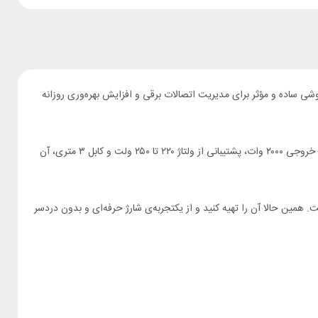
وشی ساده و مؤثر برای مدیریت اتصالات برقی و افزایش بهره‌وری روزانه
این محصول با چهار پریز یونیورسال و ده خروجی USB به شما امکان می‌دهد تا انواع دستگاه‌ها را به‌طور هم‌زمان و بدون نیاز به چندین آداپتور شارژ کنید. توان خروجی ۲۰۰۰ وات، پشتیبانی از ولتاژ ۲۲۰ تا ۲۵۰ ولت و کابل ۳ متری، آن
دو مدل PB-4ACPS2C8A-WH برای راحتی و آسایش شما ساخته شده است. همین حالا آن را تهیه کنید و از یکتجربه‌ی شارژ حرفه‌ای و بدون دردسر