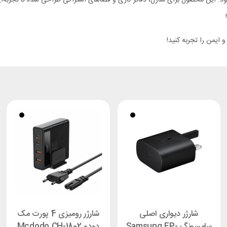
ایمن را تجربه کنید!
شارژر دیواری اصلی
شارژر رومیزی 4 پورت مک
سامسونگ Samsung EP-
دودو Mcdodo CH-1802