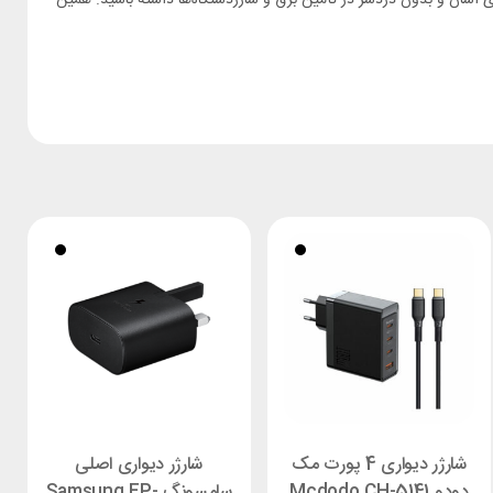
شارژر دیواری 4 پورت مک
شارژر دیواری اصلی
دودو Mcdodo CH-5141
سامسونگ Samsung EP-