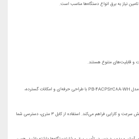
با افزایش تعداد دستگاه‌های الکترونیکی در زندگی روزمره، نیاز به یک منبع برق مطمئن و کارآمد بیش از پیش احساس می‌شود. چندراهی برق هوشمند پرودو مدل PB-4ACPS2C8A-WH با طراحی حرفه‌ای و امکانات گسترده،
این محصول علاوه بر ارائه‌ی چهار پریز یونیورسال و ده پورت USB (هشت پورت USB-A و دو پورت USB-C)، امکان شارژ هم‌زمان چندین دستگاه را بدون کاهش سرعت و کارایی فراهم می‌کند. استفاده از کابل ۳ متری، دسترسی شما
ای آسان و بدون دردسر در تأمین برق و شارژدستگاه‌ها داشته باشید. همین