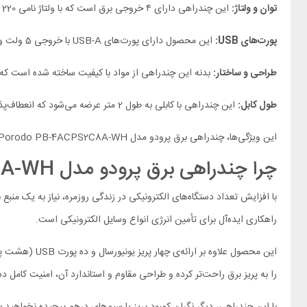
توان و ولتاژ:
این چندراهی دارای ۴ خروجی برق است که با ولتاژ نامی 220 تا 250 ولت و جریان نامی 10 آمپر، توان خروجی 2000 وات را فراهم می‌کنند و برای تامین نیاز به برق انواع دستگاه‌ها مناسب است.
پورت‌های USB:
این محصول دارای پورت‌های USB-A با خروجی 5 ولت و 3 آمپر است که امکان شارژ همزمان چندین دستگاه را فراهم می‌کند.
طراحی و ساختار:
بدنه این چندراهی از مواد با کیفیت ساخته شده است که د
طول کابل:
این چندراهی با کابلی به طول 2 متر عرضه می‌شود که انعطاف‌پذیری و دسترسی آسان به پریزهای دورتر را فراهم می‌کند.
این ویژگی‌ها، چندراهی برق پرودو مدل Porodo PB-4ACPS2C8A-WH را به انتخابی مناسب برای کاربرانی تبدیل می‌کند که به دنبال یک چندراهی با کیفیت و قابلیت‌های متنوع هستند.
چرا چند‌را‌هی‌ بر‌ق ‌پر‌و‌دو ‌مد‌ل ‌PB-4ACPS2‌C‌8‌A-‌W‌H را خریداری کنیم؟
راهکاری ایده‌آل برای تأمین انرژی انواع وسایل الکترونیکی است.
را به پریز برق راحت‌تر کرده و طراحی مقاوم و استاندارد آن، امنیت کامل د
با این چندراهی، دیگر نگران کمبود پریز یا سیم‌های درهم‌ پیچیده نخواهید