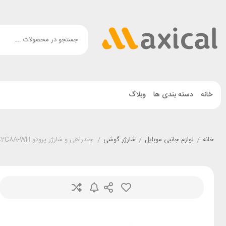
خانه
دسته بندی ها
وبلاگ
خانه
/
لوازم جانبی موبایل
/
شارژر گوشی
/
چندراهی و شارژر پرودو Porodo PB-4ACPS2C8A-WH توان 15 وات