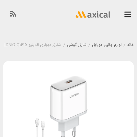
خانه
/
لوازم جانبی موبایل
/
شارژر گوشی
/
شارژر دیواری الدینیو LDNIO Q1415 توان 45 وات همراه با کابل