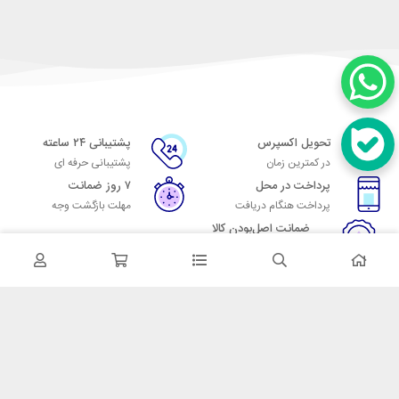
تحویل اکسپرس
پشتیبانی ۲۴ ساعته
در کمترین زمان
پشتیبانی حرفه ای
پرداخت در محل
۷ روز ضمانت
پرداخت هنگام دریافت
مهلت بازگشت وجه
ضمانت اصل‌بودن کالا
تایید اصالت کالا
در تماس باشید
آدرس: تهران میدان حسن آباد خیابان امام خمینی بن بست پاساژ منوچهری
پلاک 7
شماره تماس: 02166700606
شماره واتساپ: 02166700606