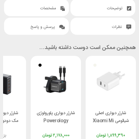
توضیحات
مشخصات
نظرات
پرسش و پاسخ
همچنین ممکن است دوست داشته باشید…
شارژر دیواری اصلی
شارژر دیواری پاورولوژی
شیائومی Xiaomi Mi
Powerology
م
33W Wall Charger
PWCUQC016-L توان
CH-5140 توان 100 وات
۱,۸۹۹,۳۹۰
تومان
۲,۱۷۸,۰۰۰
تومان
بزو
AD332EU توان 33
20 وات همراه با کابل