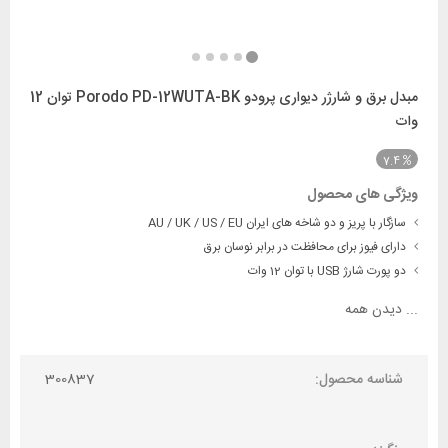
مبدل برق و شارژر دیواری پرودو Porodo PD-12WUTA-BK توان 12
وات
7.4
ویژگی های محصول
سازگار با پریز و دو شاخه های ایران AU / UK / US / EU
دارای فیوز برای محافظت در برابر نوسان برق
دو پورت شارژ USB با توان 12 وات
...
دیدن همه
شناسه محصول:
300837