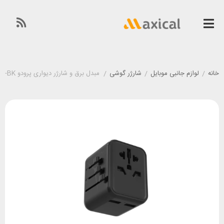
خانه
/
لوازم جانبی موبایل
/
شارژر گوشی
/
مبدل برق و شارژر دیواری پرودو Porodo PD-12WUTA-BK توان 12 وات