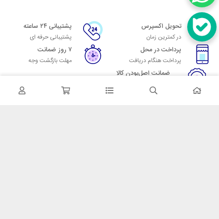
تحویل اکسپرس
پشتیبانی ۲۴ ساعته
در کمترین زمان
پشتیبانی حرفه ای
پرداخت در محل
۷ روز ضمانت
پرداخت هنگام دریافت
مهلت بازگشت وجه
ضمانت اصل‌بودن کالا
تایید اصالت کالا
در تماس باشید
آدرس: تهران میدان حسن آباد خیابان امام خمینی بن بست پاساژ منوچهری
پلاک 7
شماره تماس: 02166700606
شماره واتساپ: 02166700606
کدپستی: 1137916439
زمان پاسخگویی: شنبه تا چهارشنبه 9 الی 17 و پنجشنبه 9 الی 13
خدمات مشتریان