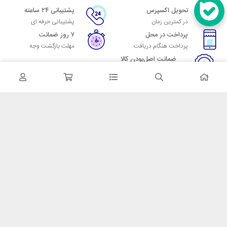
تحویل اکسپرس
پشتیبانی ۲۴ ساعته
در کمترین زمان
پشتیبانی حرفه ای
پرداخت در محل
۷ روز ضمانت
پرداخت هنگام دریافت
مهلت بازگشت وجه
ضمانت اصل‌بودن کالا
تایید اصالت کالا
در تماس باشید
آدرس: تهران میدان حسن آباد خیابان امام خمینی بن بست پاساژ منوچهری
پلاک 7
شماره تماس: 02166700606
شماره واتساپ: 02166700606
کدپستی: 1137916439
زمان پاسخگویی: شنبه تا چهارشنبه 9 الی 17 و پنجشنبه 9 الی 13
خدمات مشتریان
قوانین و مقررات
روش ارسال