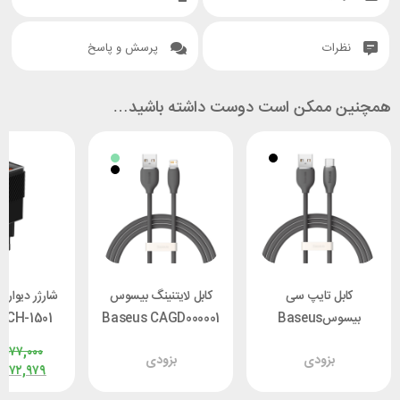
نظرات
پرسش و پاسخ
همچنین ممکن است دوست داشته باشید…
کابل تایپ سی
کابل لایتنینگ بیسوس
شارژر دیوار
بیسوسBaseus
Baseus CAGD000001
 CH-1501
CAGD010001 توان 100
جریان 2.4 آمپر طول 1.2
توان 67 / 70 وات
,۰۷۷,۰۰۰
بزودی
بزودی
وات طول 1.2 متر
متر
,۶۷۲,۹۷۹