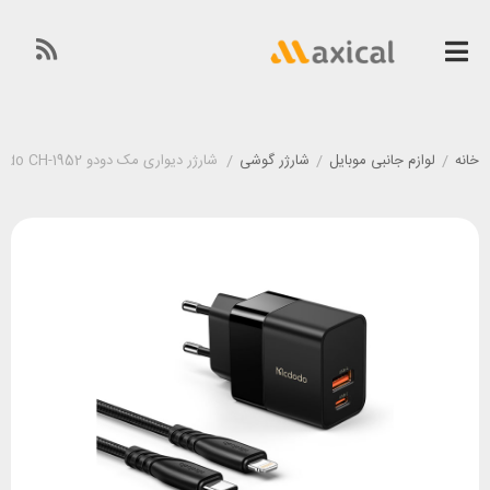
خانه
/
لوازم جانبی موبایل
/
شارژر گوشی
/
شارژر دیواری مک دودو Mcdodo CH-1952 توان 20 وات همراه با کابل