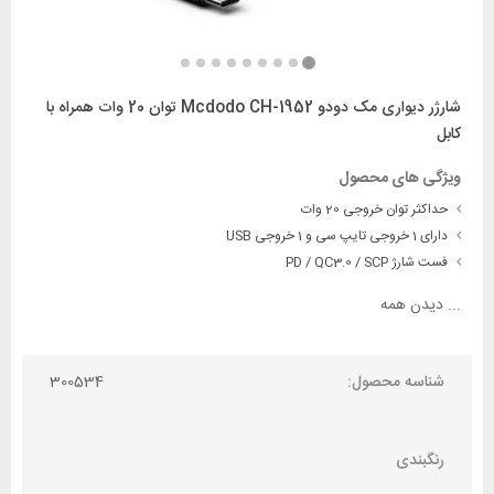
شارژر دیواری مک دودو Mcdodo CH-1952 توان 20 وات همراه با
کابل
ویژگی های محصول
حداکثر توان خروجی 20 وات
دارای 1 خروجی تایپ سی و 1 خروجی USB
فست شارژ PD / QC3.0 / SCP
...
دیدن همه
شناسه محصول:
300534
رنگبندی