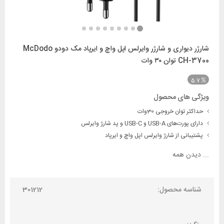
شارژر دیواری و شارژر وایرلس اپل واچ و ایرپاد مک دودو McDodo
CH-3700 توان ۳۰ وات
5.7
ویژگی های محصول
حداکثر توان خروجی 30وات
دارای پورت‌های USB-A و USB-C و پد شارژ وایرلس
پشتیبانی از شارژ وایرلس اپل واچ و ایرپاد
...
دیدن همه
شناسه محصول:
301212