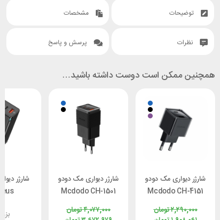
توضیحات
مشخصات
نظرات
پرسش و پاسخ
همچنین ممکن است دوست داشته باشید…
شارژر دیواری مک دودو
شارژر دیواری مک دودو
شارژر دیوا
seus
Mcdodo CH-1501
Mcdodo CH-4151
توان 33 وات
توان 67 / 70 وات
۲,۲۹۰,۰۰۰
تومان
۴,۰۷۷,۰۰۰
تومان
بزو
وات با 