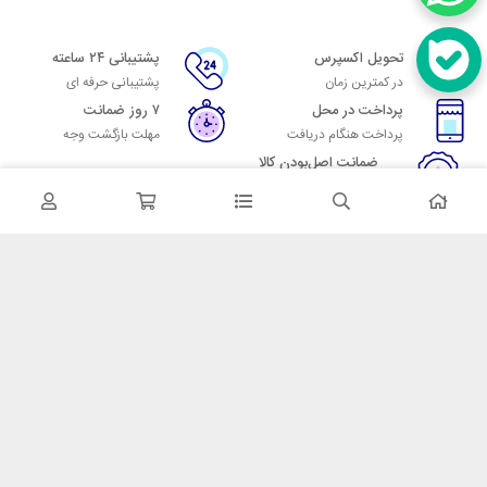
تحویل اکسپرس
پشتیبانی ۲۴ ساعته
در کمترین زمان
پشتیبانی حرفه ای
پرداخت در محل
۷ روز ضمانت
پرداخت هنگام دریافت
مهلت بازگشت وجه
ضمانت اصل‌بودن کالا
تایید اصالت کالا
در تماس باشید
آدرس: تهران میدان حسن آباد خیابان امام خمینی بن بست پاساژ منوچهری
پلاک 7
شماره تماس: 02166700606
شماره واتساپ: 02166700606
کدپستی: 1137916439
زمان پاسخگویی: شنبه تا چهارشنبه 9 الی 17 و پنجشنبه 9 الی 13
خدمات مشتریان