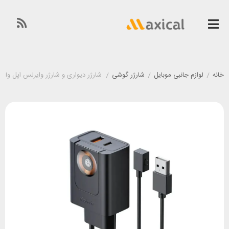
خانه
/
لوازم جانبی موبایل
/
شارژر گوشی
/
شارژر دیواری و شارژر وایرلس اپل واچ و ایرپاد مک دودو 0