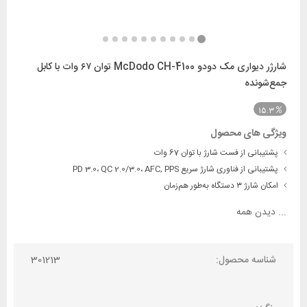
شارژر دیواری مک دودو McDodo CH-4100 توان ۶۷ وات با کابل
جمع‌شونده
15.3
ویژگی های محصول
پشتیبانی از فست شارژ با توان 67 وات
پشتیبانی از فناوری شارژ سریع PD 3.0، QC 2.0/3.0، AFC, PPS
امکان شارژ ۳ دستگاه به‌طور هم‌زمان
...
دیدن همه
شناسه محصول:
301213