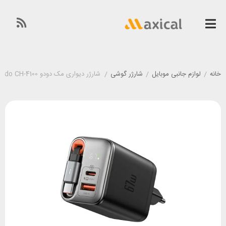
خانه
/
لوازم جانبی موبایل
/
شارژر گوشی
/
شارژر دیواری مک دودو McDodo CH-4100 توان ۶۷ وات با کابل جمع‌شونده