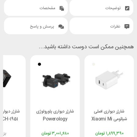
توضیحات
مشخصات
نظرات
پرسش و پاسخ
همچنین ممکن است دوست داشته باشید…
شارژر دیواری اصلی
شارژر دیواری پاورولوژی
شارژر دیوار
شیائومی Xiaomi Mi
Powerology
 CH-1951
33W Wall Charger
PWCUQC021 توان
توان 20 وات
۱,۸۹۹,۳۹۰
تومان
۳,۰۰۱,۶۸۰
تومان
بزو
AD332EU توان 33
35 وات همراه با کابل