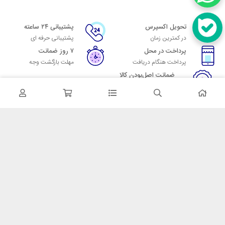
تحویل اکسپرس
پشتیبانی ۲۴ ساعته
در کمترین زمان
پشتیبانی حرفه ای
پرداخت در محل
۷ روز ضمانت
پرداخت هنگام دریافت
مهلت بازگشت وجه
ضمانت اصل‌بودن کالا
تایید اصالت کالا
در تماس باشید
آدرس: تهران میدان حسن آباد خیابان امام خمینی بن بست پاساژ منوچهری
پلاک 7
شماره تماس: 02166700606
شماره واتساپ: 02166700606
کدپستی: 1137916439
زمان پاسخگویی: شنبه تا چهارشنبه 9 الی 17 و پنجشنبه 9 الی 13
خدمات مشتریان