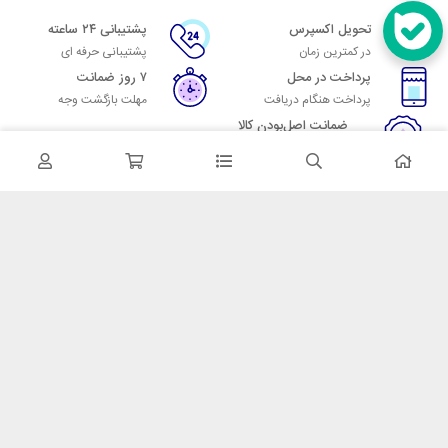
تحویل اکسپرس
پشتیبانی ۲۴ ساعته
در کمترین زمان
پشتیبانی حرفه ای
پرداخت در محل
۷ روز ضمانت
پرداخت هنگام دریافت
مهلت بازگشت وجه
ضمانت اصل‌بودن کالا
تایید اصالت کالا
در تماس باشید
آدرس: تهران میدان حسن آباد خیابان امام خمینی بن بست پاساژ منوچهری
پلاک 7
شماره تماس: 02166700606
شماره واتساپ: 02166700606
کدپستی: 1137916439
زمان پاسخگویی: شنبه تا چهارشنبه 9 الی 17 و پنجشنبه 9 الی 13
خدمات مشتریان
قوانین و مقررات