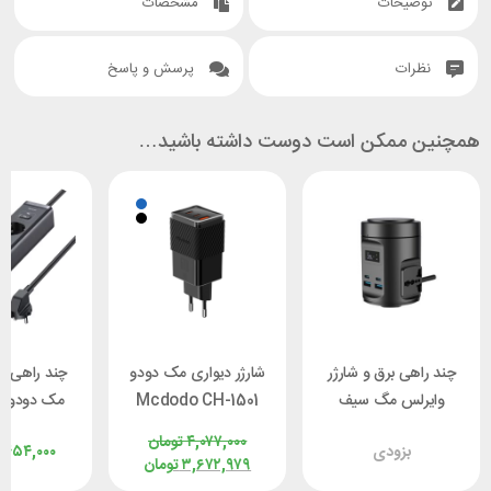
توضیحات
مشخصات
نظرات
پرسش و پاسخ
همچنین ممکن است دوست داشته باشید…
چند راهی برق و شارژر
شارژر دیواری مک دودو
چند راهی بر
وایرلس مگ سیف
Mcdodo CH-1501
م
پاورولوژی
توان 67 / 70 وات
CH-0620 توان 30 وات
۴,۰۷۷,۰۰۰
تومان
بزودی
,۴۵۴,۰۰۰
Powerology
۳,۶۷۲,۹۷۹
تومان
PWCUQC014