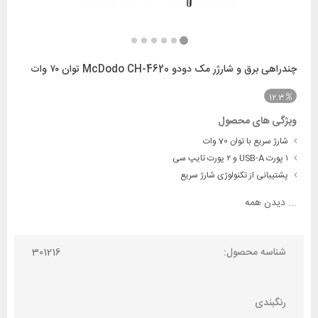
چندراهی برق و شارژر مک دودو McDodo CH-4620 توان ۷۰ وات
12.3
ویژگی های محصول
شارژ سریع با توان 70 وات
۱ پورت USB-A و ۲ پورت تایپ سی
پشتیبانی از تکنولوژی شارژ سریع
...
دیدن همه
شناسه محصول:
301216
رنگبندی