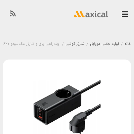
خانه
/
لوازم جانبی موبایل
/
شارژر گوشی
/
چندراهی برق و شارژر مک دودو McDodo CH-4620 توان ۷۰ وات