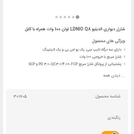
شارژر دیواری الدینیو LDNIO Q8 توان 100 وات همراه با کابل
ویژگی های محصول
دارای سه درگاه تایپ سی، یک یو اس بی و یک لایتنینگ
شارژ سریع با خروجی 100 وات
پشتیبانی از پروتکل‌ شارژ سریع PD 3.0، QC3.0/4.0+، FCP و SCP
...
دیدن همه
شناسه محصول:
301705
رنگبندی