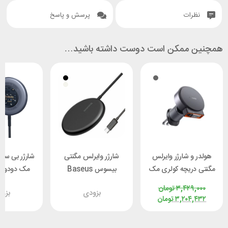
نظرات
پرسش و پاسخ
همچنین ممکن است دوست داشته باشید…
هولدر و شارژر وایرلس
شارژر وایرلس مگنتی
شارژر بی س
مگنتی دریچه کولری مک
بیسوس Baseus
م
دودو Mcdodo CH-
WXJK-F01 Simple
۳,۴۲۹,۰۰۰
تومان
بزودی
بزو
3000 توان 15 وات
Mini توان 15 وات
وا
۳,۲۰۴,۴۳۲
تومان