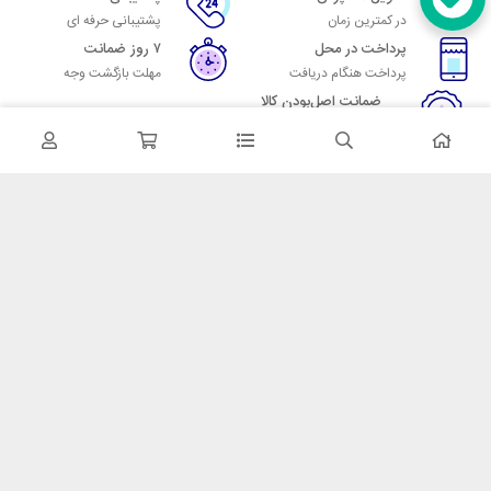
در کمترین زمان
پشتیبانی حرفه ای
پرداخت در محل
۷ روز ضمانت
پرداخت هنگام دریافت
مهلت بازگشت وجه
ضمانت اصل‌بودن کالا
تایید اصالت کالا
در تماس باشید
آدرس: تهران میدان حسن آباد خیابان امام خمینی بن بست پاساژ منوچهری
پلاک 7
شماره تماس: 02166700606
شماره واتساپ: 02166700606
کدپستی: 1137916439
زمان پاسخگویی: شنبه تا چهارشنبه 9 الی 17 و پنجشنبه 9 الی 13
خدمات مشتریان
قوانین و مقررات
روش ارسال
ضمانت 7 روزه