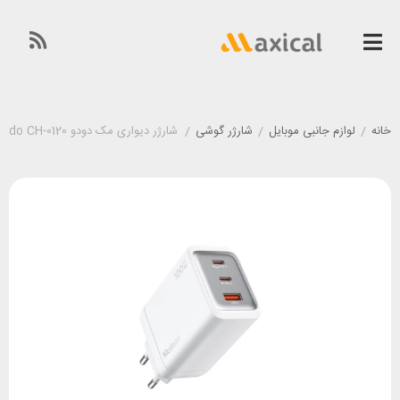
خانه
/
لوازم جانبی موبایل
/
شارژر گوشی
/
شارژر دیواری مک دودو McDodo CH-0120 توان ۱۰۰ وات