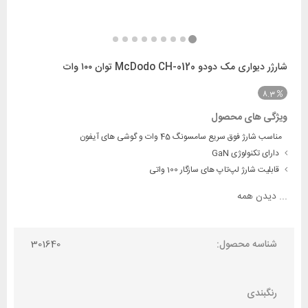
شارژر دیواری مک دودو McDodo CH-0120 توان ۱۰۰ وات
8.3
ویژگی های محصول
مناسب شارژ فوق سریع سامسونگ 45 وات و گوشی های آیفون
دارای تکنولوژی GaN
قابلیت شارژ لپ‌تاپ های سازگار 100 واتی
...
دیدن همه
شناسه محصول:
301640
رنگبندی