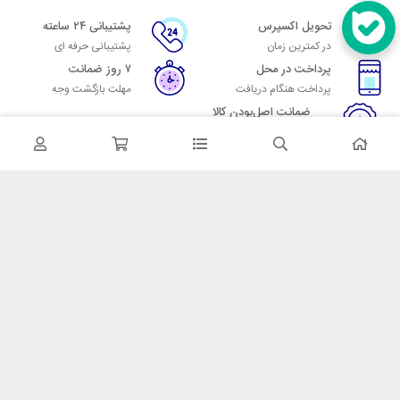
تحویل اکسپرس
پشتیبانی ۲۴ ساعته
در کمترین زمان
پشتیبانی حرفه ای
پرداخت در محل
۷ روز ضمانت
پرداخت هنگام دریافت
مهلت بازگشت وجه
ضمانت اصل‌بودن کالا
تایید اصالت کالا
در تماس باشید
آدرس: تهران میدان حسن آباد خیابان امام خمینی بن بست پاساژ منوچهری
پلاک 7
شماره تماس: 02166700606
شماره واتساپ: 02166700606
کدپستی: 1137916439
زمان پاسخگویی: شنبه تا چهارشنبه 9 الی 17 و پنجشنبه 9 الی 13
خدمات مشتریان
قوانین و مقررات