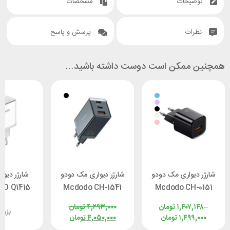
توضیحات
مشخصات
نظرات
پرسش و پاسخ
همچنین ممکن است دوست داشته باشید…
شارژر دیواری مک دودو
شارژر دیواری مک دودو
شارژر دیوار
Mcdodo CH-1541
Mcdodo CH-0151
توان 33 وات
توان 70 وات
45 وات همراه با کابل
–
۱,۴۰۷,۱۴۸
تومان
۴,۲۹۳,۰۰۰
تومان
بزو
۱,۴۹۹,۰۰۰
تومان
۴,۰۵۰,۰۰۰
تومان