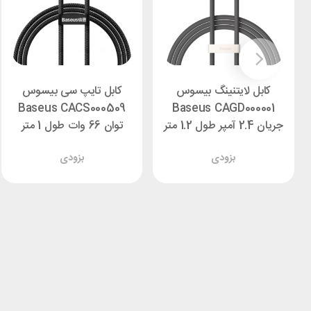
کابل لایتنینگ بیسوس
کابل تایپ سی بیسوس
Baseus CACS000509
Baseus CAGD000001
جریان 2.4 آمپر طول 1.2 متر
توان 66 وات طول 1 متر
بزودی
بزودی