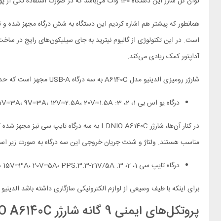
توان کل شارژ این دستگاه 140 وات می‌باشد که در صورت استفاده تکی از پورت این مقدار به شرح زیر تقسیم می‌شود:
است. در این تکنولوژی از گالیوم نیترید به جای سیلیکون‌های رایج در ساخت
آداپتور کمک زیادی می‌کند.
شارژر رومیزی الدینیو مدل A6140C به سه درگاه USB-A مجهز است که حداکثر توان خروجی آن‌ها به 30 وات می‌رسد. ولتاژ و شدت جریان خروجی این سه درگاه به صورت زیر است:
درگاه یو اس بی 1، 2، 3: 4.5V⎓5A، 5V⎓4.5A، 5V⎓3A، 9V⎓3A، 12V⎓2.5A، 20V⎓1.5A با حداکثر توان 30 وات
مناسب هستند. ولتاژ و شدت جریان خروجی این سه درگاه به صورت زیر اس
درگاه تایپ سی 1، 2، 3: 5V⎓3A، 9V⎓3A، 12V⎓3A، 15V⎓3A، 20V⎓5A، PPS:3.3-21V/5A با حداکثر توان 100 وات
برای اینکه با طیف وسیعی از لوازم الکترونیکی سازگاری داشته باشد الدینیو آداپتور A6140C را به استانداردهای فست شارژ مختلفی از جمله PD2.0، PD3.0، QC2.0، QC3.0، QC4.0، QC4+، PPS، SCP و 
پروتکل‌های ایمنی 9 گانه شارژر LDNIO A6140C