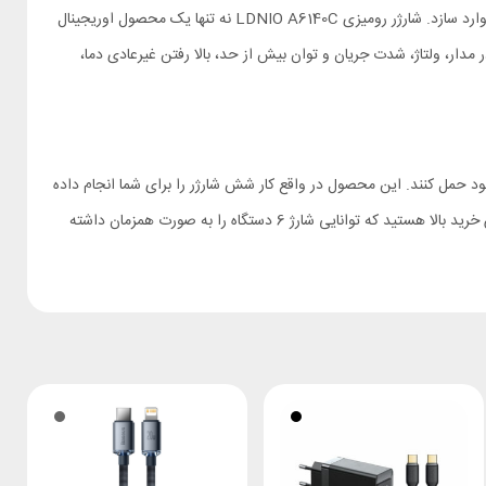
فرایند فست شارژ به خاطر توان بالا، در صورت استاندارد نبودن تجهیزات ممکن است خطر آفرین باشد و به لوازم الکترونیکی گران قیمت شما آسیب‌های جدی وارد سازد. شارژر رومیزی LDNIO A6140C نه تنها یک محصول اوریجینال
ر مدار، ولتاژ، شدت جریان و توان بیش از حد، بالا رفتن غیرعادی دما،
 را با خود حمل کنند. این محصول در واقع کار شش شارژر را برای شما انجام داده
و با پشتیبانی از فست شارژ 100 واتی تمامی لوازم الکترونیکی را با سرعت بالایی شارژ می‌کند. پس اگر به دنبال یک شارژر رومیزی اوریجینال و باکیفیت با ارزش خرید بالا هستید که توانایی شارژ 6 دستگاه را به صورت همزمان داشته