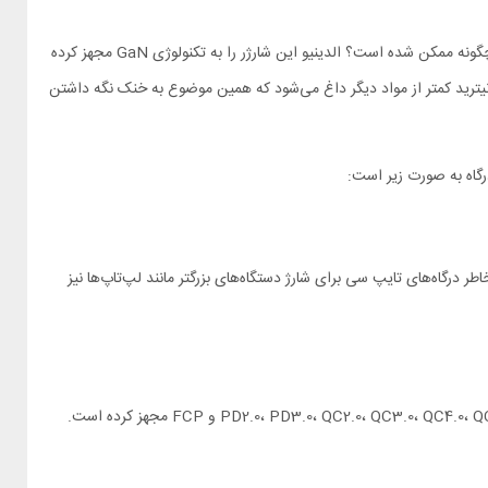
همانطور که پیشتر هم اشاره کردیم این دستگاه به شش درگاه مجهز شده و توان خروجی آن به 100 وات می‌رسد. اما این توان بالا در چنین بدنه جمع و جوری چگونه ممکن شده است؟ الدینیو این شارژر را به تکنولوژی GaN مجهز کرده
م نیترید کمتر از مواد دیگر داغ می‌شود که همین موضوع به خنک نگه داشتن
ز مجهز شده که توان آن‌ها از درگاه‌های یو اس بی فراتر می‌رود و به 100 وات می‌رسد. به همین خاطر درگاه‌های تایپ سی برای شارژ دستگاه‌های بزرگتر مانند لپ‌تاپ‌ها نیز