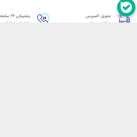
تحویل اکسپرس
پشتیبانی ۲۴ ساعته
در کمترین زمان
پشتیبانی حرفه ای
در تماس باشید
آدرس: تهران میدان حسن آباد خیابان امام خمینی بن بست پاساژ منوچهری پلاک 7
شماره تماس: 02166700606
شماره واتساپ: 02166700606
کدپستی: 1137916439
زمان پاسخگویی: شنبه تا چهارشنبه 9 الی 17 و پنجشنبه 9 الی 13
فروشگاه اینترنتی مکسیکال
هدف ما در مکسیکال فروش انواع
در تلاش است در این بازار بزرگ
جمله انواع پاوربانک، هندزفری 
هوشمند، فلش مموری، کارت حافظ