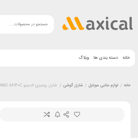
خانه
دسته بندی ها
وبلاگ
خانه
/
لوازم جانبی موبایل
/
شارژر گوشی
/
شارژر رومیزی الدینیو LDNIO A6140C توان کل 140 وات