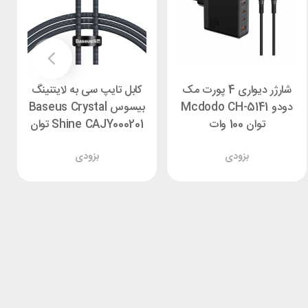
شارژر دیواری 4 پورت مک
کابل تایپ سی به لایتنینگ
دودو Mcdodo CH-5141
بیسوس Baseus Crystal
توان 100 وات
Shine CAJY000201 توان
20 وات طول 1.2 متر
بزودی
بزودی