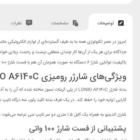
توضیحات
مشخصات
نظرات
امروز در عصر تکنولوژی همه ما به طیف گسترده‌ای از لوازم الکترونیکی مانن
باکیفیت توانایی شارژ 6 دستگاه به صورت همزمان آن هم با فست شارژ 100 واتی را دارد و در کنار آن با داشتن 9 مکانیزم ایمنی از لوازم الکترونیکی گران قیمت شما در برابر حوادث غیرمترقبه محافظت خواهد کرد.
ویژگی‌های شارژر رومیزی LDNIO A6140C
بدنه شارژر LDNIO A6140C از پلی کربنات نسوز ساخته 
کارایی اولیه خود را حفظ کند. در یک طرف بدنه کلید پاور، سه درگاه تایپ سی و سه درگاه USB-A قرار گرفته‌اند. بالای هر درگاه هم یک نمایشگر دیجیتالی ولتاژ و شدت جریان
شارژر الدینیو به همراه یک کابل 1.5 متری دو سر تایپ سی عرضه می‌شود؛ بنابراین حتی اگر میز کار شما از پریز برق فاصله دارد جای نگرانی نیست و این کابل نیازتان را پوشش خواهد داد.
پشتیبانی از فست شارژ 100 واتی