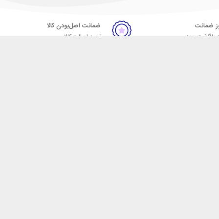
ضمانت اصل‌بودن کالا
 بازگشت وجه
تایید اصالت کالا
ست. فروشگاه اینترنتی مکسیکال
ا در دسته بندی های متنوع از
 وایرلس، اسپیکر، ساعت
، هولدر خودرو، شارژر فندکی،