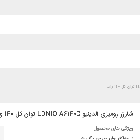
شارژر رومیزی الدینیو LDNIO A6140C توان کل 140 وات
ویژگی های محصول
حداکثر توان خروجی 140 وات