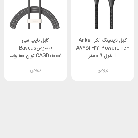
کابل لایتنینگ انکر Anker
کابل تایپ سی
A8452H13 PowerLine+
بیسوسBaseus
ll طول 0.9 متر
CAGD010001 توان 100 وات
طول 1.2 متر
بزودی
بزودی