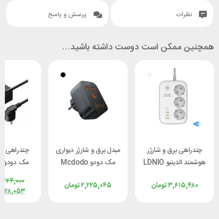
نظرات
پرسش و پاسخ
همچنین ممکن است دوست داشته باشید…
چندراهی برق و شارژر
مبدل برق و شارژر دیواری
چندراهی بر
هوشمند الدینیو LDNIO
مک دودو Mcdodo
م
SEW3452 توان 30
CP-0750 توان 20 وات
CH-4620 توان ۷۰ وات
,۳۶۴,۰۰۰
۳,۶۱۵,۴۸۰
تومان
۲,۲۲۵,۰۴۵
تومان
وات
۸۲۸,۰۵۳