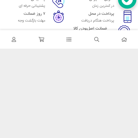
در کمترین زمان
پشتیبانی حرفه ای
پرداخت در محل
۷ روز ضمانت
پرداخت هنگام دریافت
مهلت بازگشت وجه
ضمانت اصل‌بودن کالا
تایید اصالت کالا
در تماس باشید
آدرس: تهران میدان حسن آباد خیابان امام خمینی بن بست پاساژ منوچهری
پلاک 7
شماره تماس: 02166700606
شماره واتساپ: 02166700606
کدپستی: 1137916439
زمان پاسخگویی: شنبه تا چهارشنبه 9 الی 17 و پنجشنبه 9 الی 13
خدمات مشتریان
قوانین و مقررات
روش ارسال
ضمانت 7 روزه