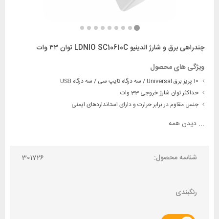
چندراهی برق و شارژ الدینیو LDNIO SC10610C توان ۳۳ وات
ویژگی های محصول
10 پریز برق Universal / سه درگاه تایپ سی / سه درگاه USB
حداکثر توان شارژ خروجی 33 وات
جنس مقاوم در برابر حرارت و دارای استانداردهای ایمنی
...
دیدن همه
شناسه محصول:
301726
رنگبندی