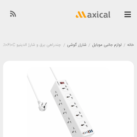
خانه
/
لوازم جانبی موبایل
/
شارژر گوشی
/
چندراهی برق و شارژ الدینیو LDNIO SC10610C توان ۳۳ وات