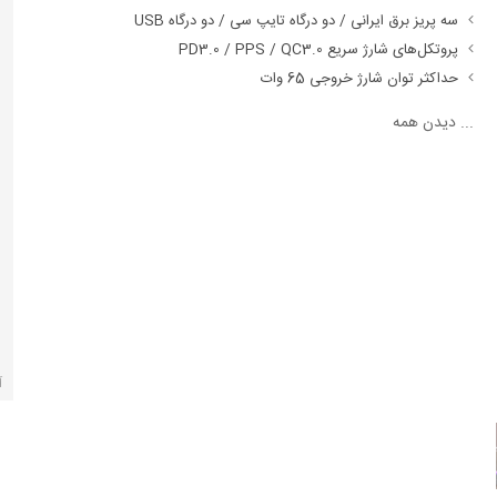
سه پریز برق ایرانی / دو درگاه تایپ سی / دو درگاه USB
پروتکل‌های شارژ سریع PD3.0 / PPS / QC3.0
حداکثر توان شارژ خروجی 65 وات
...
دیدن همه
آ