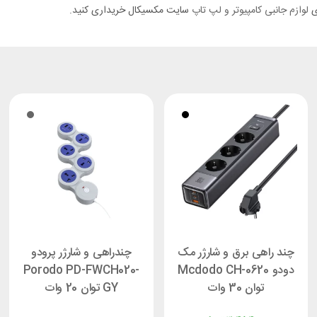
‌ی
لوازم جانبی کامپیوتر و لپ تاپ
سایت مکسیکال خریداری کنید.
چند راهی برق و شارژر مک
چندراهی و شارژر پرودو
دودو Mcdodo CH-0620
Porodo PD-FWCH020-
توان 30 وات
GY توان 20 وات