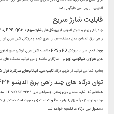
الدینیو، از روی میز جلوگیری کند.
قابلیت شارژ سریع
چندراهی برق و شارژر الدینیو از
پروتکل‌های شارژ سریع PD3.0, PPS, QC3.0
راهی برق الدینیو، مدل دستگاه خود را سرچ کرده و پروتکل شارژ سریع آن را 
پورت تایپ سی
با پروتکل
PD و PPS
مناسب شارژ سریع گوشی های
آیفون
های
هواوی، شیائومی، اوپو
و … سازگاری داشته و می توانید دستگاه های سازگار را با توان 60 وات با 
بعلاوه شما می توانید از طریق درگاه
تایپ سی
،
لپ‌تاپ‌های سازگار با توان 65 وات
توان درگاه های چند راهی برق الدینیو LDNIO SE3436
همانطور که اشاره شده بر روی بدنه‌ی چندراهی برق LDNIO SE3436 سه پریز برق EU (ایرانی) و 4 درگاه وجود داشته که می توانید از آن ها استفاده کنید. چندراهی برق LDNIO SE3436 دارای 2 درگاه تایپ سی با توان
بوده و توان 2 درگاه USB برابر با
60 وات
است (در صورت استفاده تکی). شما م
محصول بین درگاه ها
تقسیم
خواهد شد.