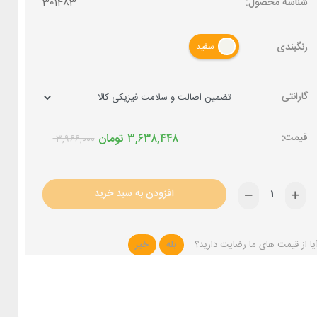
شناسه محصول:
301483
رنگبندی
سفید
گارانتی
۳,۶۳۸,۴۴۸
تومان
۳,۹۶۶,۰۰۰
افزودن به سبد خرید
یا از قیمت های ما رضایت دارید؟
بله
خیر