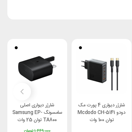
شارژر دیواری 4 پورت مک
شارژر دیواری اصلی
دودو Mcdodo CH-5141
سامسونگ Samsung EP-
توان 100 وات
TA800 توان 25 وات
۱,۴۴۹,۰۰۰
تومان