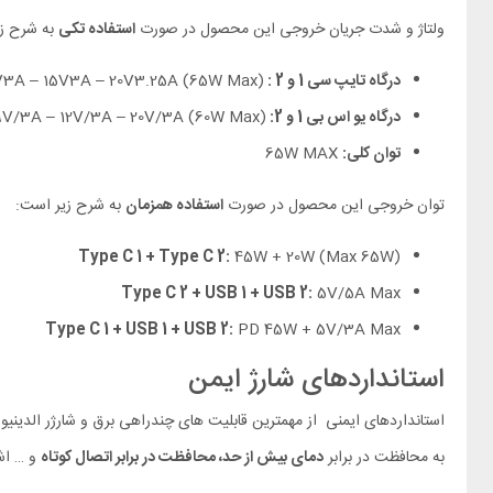
ولتاژ و شدت جریان خروجی این محصول در صورت
استفاده تکی
به شرح ز
درگاه تایپ سی 1 و 2 :
(65W Max) 5V3A – 9V3A – 12V3A – 15V3A – 20V3.25A
درگاه یو اس بی 1 و 2:
(60W Max) 4.5V/5A – 5V/4.5A – 5V/3A – 9V/3A – 12V/3A – 20V/3A
توان کلی:
65W MAX
توان خروجی این محصول در صورت
استفاده همزمان
به شرح زیر است:
Type C 1 + Type C 2:
45W + 20W (Max 65W)
Type C 2 + USB 1 + USB 2:
5V/5A Max
Type C 1 + USB 1 + USB 2:
PD 45W + 5V/3A Max
استانداردهای شارژ ایمن
به محافظت در برابر
دمای بیش از حد، محافظت در برابر اتصال کوتاه
و … اشا