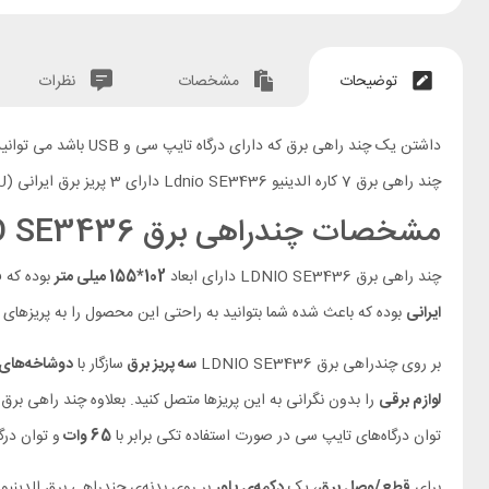
توضیحات
مشخصات
نظرات
داشتن یک چند راهی برق که دارای درگاه تایپ سی و USB باشد می توانید بسیار کاربردی و مورد نیاز باشد. شرکت الدینیو با تولید چندراهی برق
چند راهی برق 7 کاره الدینیو Ldnio SE3436 دارای 3 پریز برق ایرانی (EU)، 2 درگاه تایپ سی و 2 درگاه USB است. در ادامه به معرفی این محصول خواهیم پرداخت.
مشخصات چندراهی برق LDNIO SE3436
چند راهی برق LDNIO SE3436 دارای ابعاد
102*155 میلی متر
بوده که فضا
ایرانی
بوده که باعث شده شما بتوانید به راحتی این محصول را به پریزهای 
بر روی چندراهی برق LDNIO SE3436
سه پریز برق
سازگار با
دوشاخه‌های 
لوازم برقی
را بدون نگرانی به این پریزها متصل کنید. بعلاوه چند راهی برق و شارژر NIO SE3436
توان درگاه‌های تایپ سی در صورت استفاده تکی برابر با
65 وات
و توان درگاه‌های USB در صورت 
برای
قطع/وصل برق
، یک
دکمه‌ی پاور
بر روی بدنه‌ی چندراهی برق الدینیو مدل SC-3412 تعبیه شده است. بعلاوه در قسمت زیرین چند راهی بر