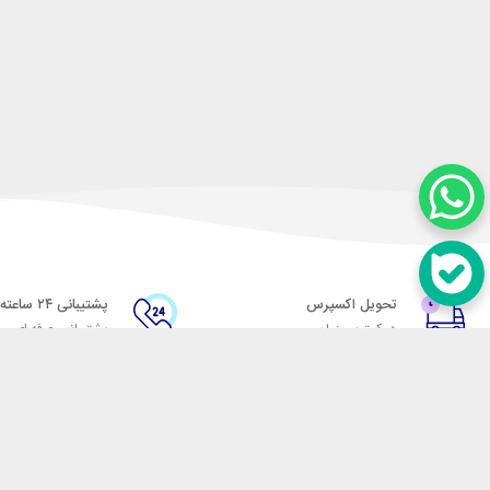
تحویل اکسپرس
پشتیبانی ۲۴ ساعته
در کمترین زمان
پشتیبانی حرفه ای
در تماس باشید
آدرس: تهران میدان حسن آباد خیابان امام خمینی بن بست پاساژ منوچهری پلاک 7
شماره تماس: 02166700606