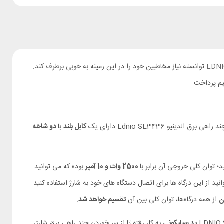
LDNI
توانسته نیاز مخاطبین خود را در این زمینه به خوبی برطرف کند.
یو Ldnio SE3436 دارای یک
کابل بلند
با
دو شاخه
؛ توان کلی خروجی آن برابر با
2500 وات و 10 آمپر
بوده که می توانید
نید از این درگاه ها برای اتصال دستگاه های خود به شارژ استفاده کنید.
ن
از همه‌ درگاه‌ها، توان کلی بین آن
تقسیم خواهد شد
.
پد سیلیکونی
به کار رفته تا از سر خوردن چند راهی برق شارژر