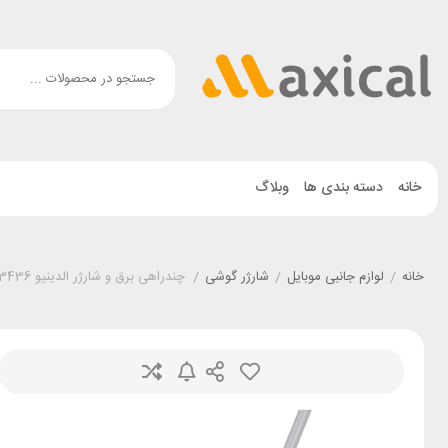
خانه
دسته بندی ها
وبلاگ
خانه
/
لوازم جانبی موبایل
/
شارژر گوشی
/
چندراهی برق و شارژر الدینیو LDNIO SE3436 توان 65 وات