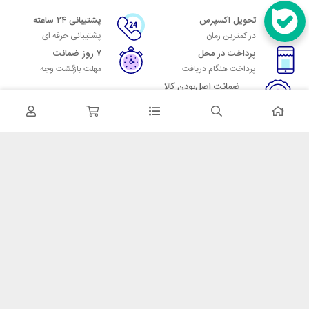
تحویل اکسپرس
پشتیبانی ۲۴ ساعته
در کمترین زمان
پشتیبانی حرفه ای
پرداخت در محل
۷ روز ضمانت
پرداخت هنگام دریافت
مهلت بازگشت وجه
ضمانت اصل‌بودن کالا
تایید اصالت کالا
در تماس باشید
آدرس: تهران میدان حسن آباد خیابان امام خمینی بن بست پاساژ منوچهری
پلاک 7
شماره تماس: 02166700606
شماره واتساپ: 02166700606
کدپستی: 1137916439
زمان پاسخگویی: شنبه تا چهارشنبه 9 الی 17 و پنجشنبه 9 الی 13
خدمات مشتریان
قوانین و مقررات