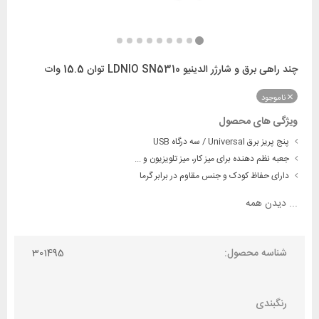
چند راهی برق و شارژر الدینیو LDNIO SN5310 توان 15.5 وات
ناموجود
ویژگی های محصول
پنج پریز برق Universal / سه درگاه USB
جعبه نظم دهنده برای میز کار، میز تلویزیون و ...
دارای حفاظ کودک و جنس مقاوم در برابر گرما
...
دیدن همه
شناسه محصول:
301495
رنگبندی