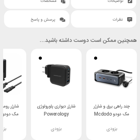
توضیحات
مشخصات
نظرات
پرسش و پاسخ
همچنین ممکن است دوست داشته باشید…
چند راهی برق و شارژر
شارژر دیواری پاورولوژی
مک دودو Mcdodo
Powerology
م
CH-4610 توان 70 وات
PWCUQC006-BK
CH-1802 توان 100 وات
بزودی
بزودی
بزو
توان 100 وات