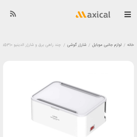
خانه
/
لوازم جانبی موبایل
/
شارژر گوشی
/
چند راهی برق و شارژر الدینیو LDNIO SN5310 توان 15.5 وات