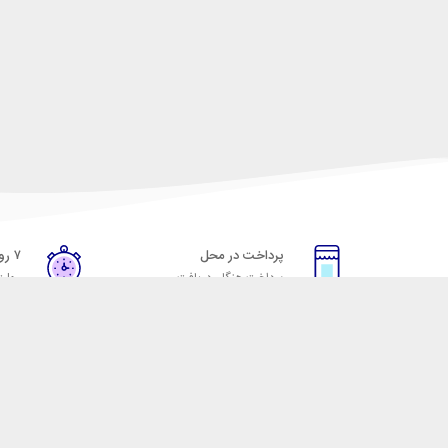
پرداخت در محل
۷ روز ضمانت
پرداخت هنگام دریافت
مهلت
خدمات مشتریان
مکسیکال
قوانین و مقررات
تماس با مکسیکال
روش ارسال
درباره ماکسیکال
ضمانت 7 روزه
وبلاگ مکسیکال