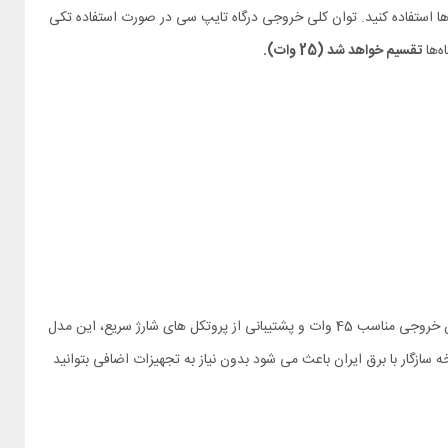
 ها استفاده کنید. توان کلی خروجی درگاه تایپ سی در صورت استفاده تکی
تقسیم خواهد شد (25 وات).
شارژر LDNIO Q12 45W انتخابی مناسب برای کاربرانی است که به دنبال شارژ سریع، اندازه کوچک و استفاده راحت هستند. با بهره‌ گیری از فناوری GaN، توان خروجی مناسب 45 وات و پشتیبانی از پروتکل‌ های شارژ سریع، این مدل
سازگار با برق ایران باعث می‌ شود بدون نیاز به تجهیزات اضافی بتوانید