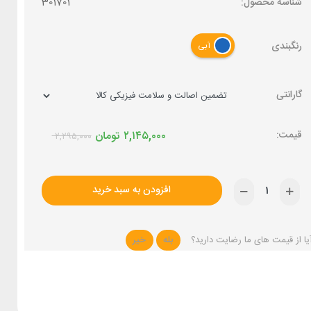
شناسه محصول:
301701
رنگبندی
آبی
گارانتی
۲,۱۴۵,۰۰۰
تومان
۲,۲۹۵,۰۰۰
افزودن به سبد خرید
یا از قیمت های ما رضایت دارید؟
بله
خیر