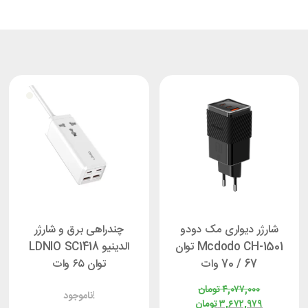
شارژر دیواری مک دودو
چندراهی برق و شارژر
Mcdodo CH-1501 توان
الدینیو LDNIO SC1418
67 / 70 وات
توان ۶۵ وات
۴,۰۷۷,۰۰۰
تومان
ناموجود!
۳,۶۷۲,۹۷۹
تومان