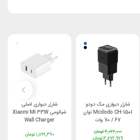
شارژر دیواری مک دودو
شارژر دیواری اصلی
Mcdodo CH-1501 توان
شیائومی Xiaomi Mi 33W
67 / 70 وات
Wall Charger
AD332EU توان 33 وات
۴,۰۷۷,۰۰۰
تومان
۱,۸۹۹,۳۹۰
تومان
۳,۶۷۲,۹۷۹
تومان