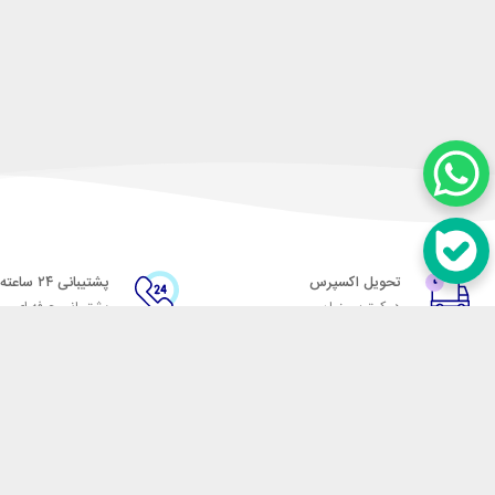
تحویل اکسپرس
پشتیبانی ۲۴ ساعته
در کمترین زمان
پشتیبانی حرفه ای
در تماس باشید
آدرس: تهران میدان حسن آباد خیابان امام خمینی بن بست پاساژ منوچهری پلاک 7
شماره تماس: 02166700606
شماره واتساپ: 02166700606