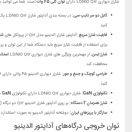
شارژر دیواری LDNIO Q12 دارای
توان کلی 45 وات
است. شما می توانید با 
کابل دو سر تایپ سی:
در بسته بندی آداپتور شارژر LDNIO Q12 یک
کنید.
قابلیت شارژ سریع:
آداپتور شارژر الدینیو مدل Q12 از پروتکل های
شار
برای استفاده از قابلیت شارژ سریع باید دستگاه شما از این توان و پر
شارژ ایمن:
از مهمترین ویژگی های شارژر دیواری LDNIO Q12
استانداردها
محافظت کند.
طراحی کوچک و جمع و جور:
شارژر دیواری ال
کنید.
تکنولوژی GaN:
شارژر دیواری LDNIO Q12 دارای تکنولوژی
GaN
ب
شارژ همزمان 2 دستگاه:
بر روی آداپتور شارژر الدینیو Q12 دو درگاه (تایپ سی و USB) وجود داشته که می توانید به صورت
سازگار با پریزهای ایران:
دوشاخه آداپتور الدینیو به‌ صورت استاندارد 
توان خروجی درگاه‌های آداپتور الدینیو