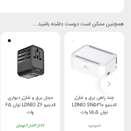
همچنین ممکن است دوست داشته باشید…
چند راهی برق و شارژر
مبدل برق و شارژر دیواری
الدینیو LDNIO SN5310
الدینیو LDNIO Z6 توان 65
توان 15.5 وات
وات
ناموجود!
۲,۸۸۳,۶۷۲
تومان