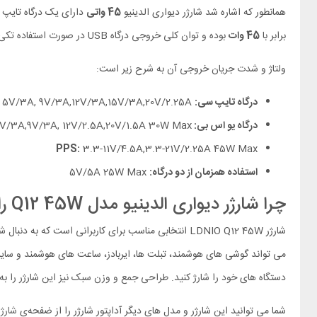
همانطور که اشاره شد شارژر دیواری الدینیو
45 واتی
دارای یک درگاه تایپ سی و یک درگاه USB
برابر با
45 وات
بوده و توان کلی خروجی درگاه USB در صورت استفاده تکی برابر با
ولتاژ و شدت جریان خروجی آن به شرح زیر است:
درگاه تایپ سی:
5V/3A, 9V/3A,12V/3A,15V/3A,20V/2.25A
درگاه یو اس بی:
V/3A,9V/3A, 12V/2.5A,20V/1.5A 30W Max
PPS:
3.3-11V/4.5A,3.3-21V/2.25A 45W Max
استفاده همزمان از دو درگاه:
5V/5A 25W Max
چرا شارژر دیواری الدینیو مدل Q12 45W را بخریم؟
می‌ تواند گوشی‌ های هوشمند، تبلت‌ ها، ایربادز، ساعت‌ های هوشمند و سایر
دستگاه‌ های خود را شارژ کنید. طراحی جمع‌ و وزن سبک نیز این شارژر را به 
شما می توانید این شارژر و مدل های دیگر آداپتور شارژر را از ضفحه‌ی
شارژ