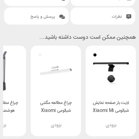
نظرات
پرسش و پاسخ
همچنین ممکن است دوست داشته باشید…
لایت بار صفحه نمایش
چراغ مطالعه مگنتی
چراغ مطالع
شیائومی Xiaomi Mi
شیائومی Xiaomi
هوشمند 
 DGZG-0G
Magnetic Reading
MJGJD01YL
بزودی
بزودی
بزو
Light Bar
9290041698