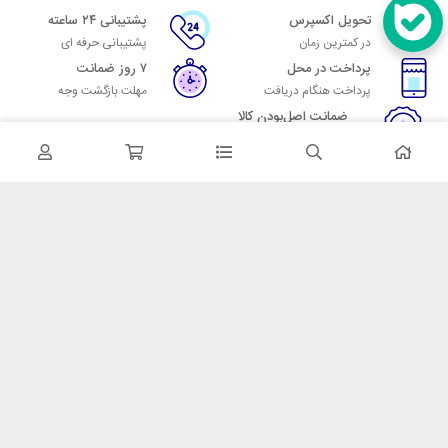
تحویل اکسپرس
پشتیبانی ۲۴ ساعته
در کمترین زمان
پشتیبانی حرفه ای
پرداخت در محل
۷ روز ضمانت
پرداخت هنگام دریافت
مهلت بازگشت وجه
ضمانت اصل‌بودن کالا
تایید اصالت کالا
در تماس باشید
آدرس: تهران میدان حسن آباد خیابان امام خمینی بن بست پاساژ منوچهری
پلاک 7
شماره تماس: 02166700606
شماره واتساپ: 02166700606
کدپستی: 1137916439
زمان پاسخگویی: شنبه تا چهارشنبه 9 الی 17 و پنجشنبه 9 الی 13
خدمات مشتریان
قوانین و مقررات
روش ارسال