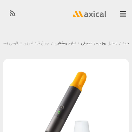
خانه
/
وسایل روزمره و مصرفی
/
لوازم روشنایی
/
چراغ قوه شارژی شیائومی Xiaomi HOTO flashlight lite QWSDT001