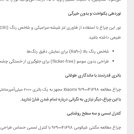
نوردهی یکنواخت و بدون خیرگی
طبیعی داشته باشید.
شاخص رنگ بالا (Ra90) برای نمایش دقیق رنگ‌ها.
طراحی بدون سوسو (flicker-free) برای جلوگیری از خستگی چشم.
باتری قدرتمند با ماندگاری طولانی
چراغ مطالعه Xiaomi 9290041698 مجهز به یک باتری 2000 میلی‌آمپرساعتی است که تا 4.5 ساعت در حداکثر روشنایی دوام می‌آورد. این ویژگی، آن را به گزینه‌ای عالی برای استفاده در فضاهای بدون دسترسی به برق تبدیل می‌کند.
با این چراغ، دیگر نیازی به نگرانی درباره تمام شدن شارژ ندارید
.
کنترل لمسی و سه سطح روشنایی
چراغ مطالعه مگنتی شیائومی 90041698