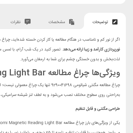
توضیحات
مشخصات
نظرات
اگر از نور کم و نامناسب در هنگام مطالعه یا کار کردن خسته شده‌اید، چراغ مطالعه Xiaomi Magnetic Reading Light Bar انتخابی بی‌نظیر برای شماست.
نورپردازی کارآمد و زیبا ارائه می‌دهد
. تصور کنید در یک شب آرام، با لمس سا
لذت‌بخش و بدون خستگی چشم برای شما به ارمغان می‌آورد.
ویژگی‌ها چراغ مطالعه Xiaomi Magnetic Reading Light Bar
چراغ مطالعه مگنتی شیائومی 290041698
به‌راحتی روی سطوح مختلف نصب می‌شود و به لطف لنز شیشه-سرامیکی، ن
طراحی مگنتی و قابل تنظیم
می‌شود. همچنین، با قابلیت تنظیم زاویه تا 25 درجه، می‌توانید نور را به دلخواه خود هدایت کنید. این ویژگی باعث می‌شود حتی در کوچک‌ترین فضاها نیز نور کافی داشته باشید.