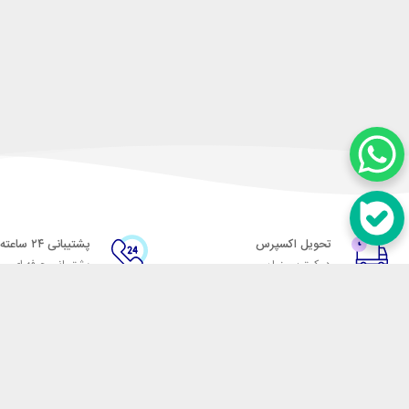
تحویل اکسپرس
پشتیبانی ۲۴ ساعته
در کمترین زمان
پشتیبانی حرفه ای
در تماس باشید
آدرس: تهران میدان حسن آباد خیابان امام خمینی بن بست پاساژ منوچهری پلاک 7
شماره تماس: 02166700606
شماره واتساپ: 02166700606