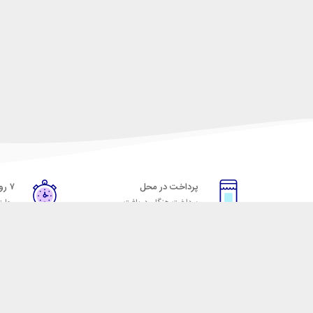
پرداخت در محل
۷ روز ضمانت
پرداخت هنگام دریافت
مهلت
خدمات مشتریان
مکسیکال
قوانین و مقررات
تماس با مکسیکال
روش ارسال
درباره ماکسیکال
ضمانت 7 روزه
وبلاگ مکسیکال