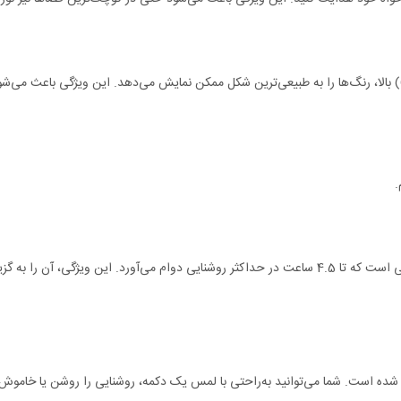
نور این چراغ با استفاده از فناوری لنز شیشه-سرامیکی و شاخص رنگ (CRI) بالا، رنگ‌ها را به طبیعی‌ترین شکل ممکن ن
92 با کنترل لمسی حساس طراحی شده است. شما می‌توانید به‌راحتی با لمس یک دکمه، روشنایی را ر