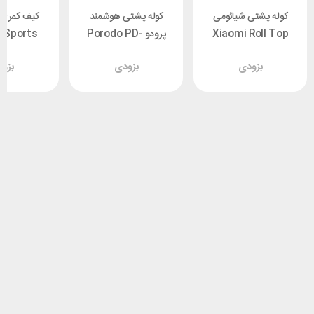
کوله پشتی شیائومی
کوله پشتی هوشمند
کیف کمری 
Xiaomi Roll Top
پرودو Porodo PD-
 Sports
y Pack
LSSBFPL-BKBU
Casual
بزودی
بزودی
بزو
XMJBB01RM مناسب
01614
لپ تاپ 15.6 اینچ