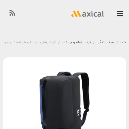
خانه
/
سبک زندگی
/
کیف، کوله و چمدان
/
کوله پشتی لپ تاپ هوشمند پرودو Porodo PD-LSBPFPL-BKBU