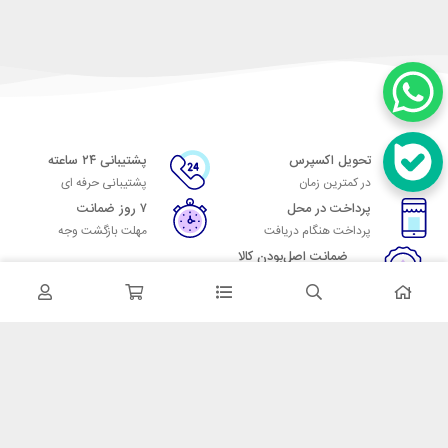
تحویل اکسپرس
پشتیبانی ۲۴ ساعته
در کمترین زمان
پشتیبانی حرفه ای
پرداخت در محل
۷ روز ضمانت
پرداخت هنگام دریافت
مهلت بازگشت وجه
ضمانت اصل‌بودن کالا
تایید اصالت کالا
در تماس باشید
آدرس: تهران میدان حسن آباد خیابان امام خمینی بن بست پاساژ منوچهری
پلاک 7
شماره تماس: 02166700606
شماره واتساپ: 02166700606