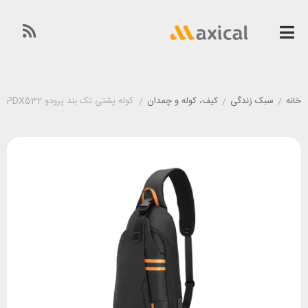
خانه
/
سبک زندگی
/
کیف، کوله و چمدان
/
کوله پشتی تک بند پرودو Porodo PDX532