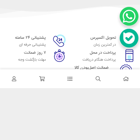
تحویل اکسپرس
پشتیبانی ۲۴ ساعته
در کمترین زمان
پشتیبانی حرفه ای
پرداخت در محل
۷ روز ضمانت
پرداخت هنگام دریافت
مهلت بازگشت وجه
ضمانت اصل‌بودن کالا
تایید اصالت کالا
در تماس باشید
آدرس: تهران میدان حسن آباد خیابان امام خمینی بن بست پاساژ منوچهری
پلاک 7
شماره تماس: 02166700606
شماره واتساپ: 02166700606
کدپستی: 1137916439