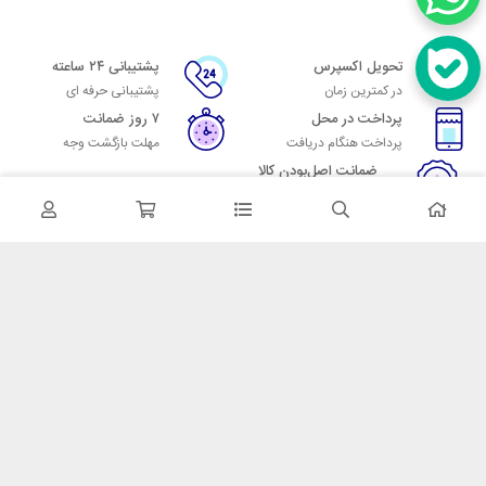
تحویل اکسپرس
پشتیبانی ۲۴ ساعته
در کمترین زمان
پشتیبانی حرفه ای
پرداخت در محل
۷ روز ضمانت
پرداخت هنگام دریافت
مهلت بازگشت وجه
ضمانت اصل‌بودن کالا
تایید اصالت کالا
در تماس باشید
آدرس: تهران میدان حسن آباد خیابان امام خمینی بن بست پاساژ منوچهری
پلاک 7
شماره تماس: 02166700606
شماره واتساپ: 02166700606
کدپستی: 1137916439
زمان پاسخگویی: شنبه تا چهارشنبه 9 الی 17 و پنجشنبه 9 الی 13
خدمات مشتریان