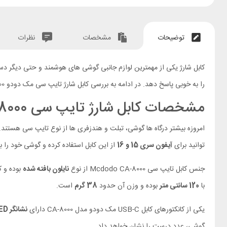
توضیحات
مشخصات
نظرات
کابل شارژ یکی از مهمترین لوازم جانبی گوشی های هوشمند و حتی دیگر دستگاه های
را به خوبی پاسخ دهد. در ادامه به بررسی کابل شارژ تایپ سی مک دودو CA-800 دارای خواهیم پرداخت.
مشخصات کابل شارژ تایپ سی Mcdodo CA-8000
توانید برای
آیفون سری 15 و 16
از این کابل استفاده کرده و گوشی خود را با
جنس کابل تایپ سی Mcdodo CA-8000 از نوع
نایلون بافته شده
بوده و ک
با
120 سانتی متر
بوده و وزن آن حدود
38 گرم
است.
یکی از کانکتورهای کابل USB-C مک دودو مدل CA-8000 دارای
نشانگر LED دو گانه
گوشی، عدد درست را نشان خواهد داد.