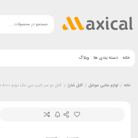
خانه
دسته بندی ها
وبلاگ
خانه
/
لوازم جانبی موبایل
/
کابل شارژ
/
کابل دو سر تایپ سی مک دودو Mcdodo CA-8000 طول 1.2 متر توان 100 وات