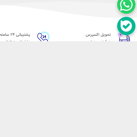
تحویل اکسپرس
پشتیبانی ۲۴ ساعته
در کمترین زمان
پشتیبانی حرفه ای
در تماس باشید
آدرس: تهران میدان حسن آباد خیابان امام خمینی بن بست پاساژ منوچهری پلاک 7
شماره تماس: 02166700606
شماره واتساپ: 02166700606
کدپستی: 1137916439
زمان پاسخگویی: شنبه تا چهارشنبه 9 الی 17 و پنجشنبه 9 الی 13
فروشگاه اینترنتی مکسیکال
هدف ما در مکسیکال فروش انواع