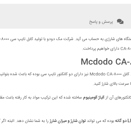
پرسش و پاسخ
 شارژی به حساب می آید. شرکت مک دودو با تولید کابل تایپ سی Mcdodo CA-8000 با
امروزه بیشتر درگاه ها گوشی، تبلت و هندزفری ها از نوع تایپ سی هستند. کابل Mcdodo CA-8000 نیز 
 سرعت بالای شارژ کنید.
انکتورهای آن از
آلیاژ آلومینیوم
ساخته شده که این ترکیب مواد به کار رفته باعث مق
بوده که می تواند
توان شارژ و میزان شارژ