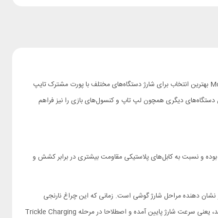
با توجه به اینکه طی چند سال اخیر درگاه USB-C به یکی از رایج‌ترین پورت‌های دیجیتال تبدیل شده است، کابل دو سر تایپ سی مک دودو Mcdodo CA-3460 بهترین انتخاب برای شارژ دستگاه‌های مختلف با پورت مشترک تایپ
ها قادر است گوشی شما را با بالاترین سرعت ممکن شارژ کند، بلکه در کنار توان 100 وات امکان شارژ کردن دستگاه‌های دیگری همچون لپ تاپ و کنسول‌های بازی را نیز فراهم
ایلون بافته شده بوده و نسبت به کابل‌های پلاستیکی مقاومت بیشتری در برابر کشش و
دور کانکتور قرار گرفته و نشان دهنده مراحل شارژ گوشی است. زمانی که این چراغ نارنجی
چشمک‌زن باشد، یعنی گوشی در حال فست شارژ است. آبی ثابت نیز نشان می‌دهد که گوشی کاملا شارژ شده. زمانی که رنگ چراغ به آبی چشمک زن تغییر کند، یعنی سرعت شارژ پایین آمده و اصطلاحا در مرحله Trickle Charging