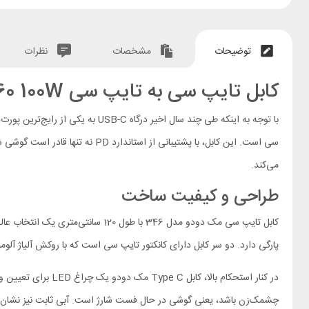
توضیحات
مشخصات
نظرات
کابل تایپ سی به تایپ سی Mcdodo Auto Power Off CA-3460 100W
می‌کند.
طراحی و کیفیت ساخت
کابل تایپ سی مک دودو مدل 346 با
پارگی دارد. دو سر کابل دارای کانکتور تایپ سی است که با روکش آلیاژ آلوم
در کنار استحکام ب