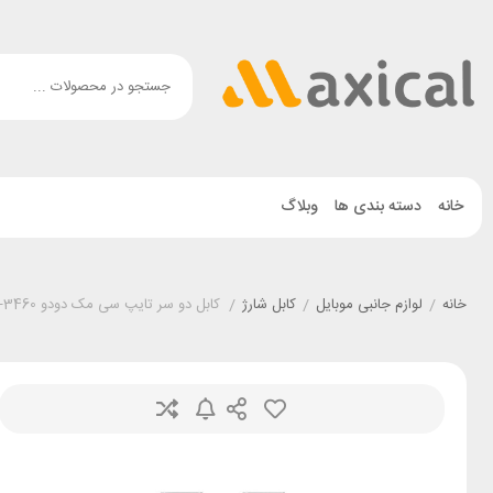
خانه
دسته بندی ها
وبلاگ
خانه
/
لوازم جانبی موبایل
/
کابل شارژ
/
کابل دو سر تایپ سی مک دودو Mcdodo CA-3460 طول 1.2 متر توان 100 وات