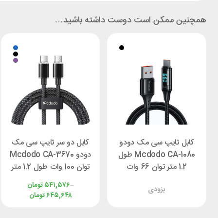
همچنین ممکن است دوست داشته باشید…
کابل تایپ سی مک دودو
کابل دو سر تایپ سی مک
Mcdodo CA-1080 طول
دودو Mcdodo CA-3670
1.2 متر توان 66 وات
توان 100 وات طول 1.2 متر
–
۵۴۱,۵۷۶
تومان
بزودی
۶۴۵,۶۴۸
تومان