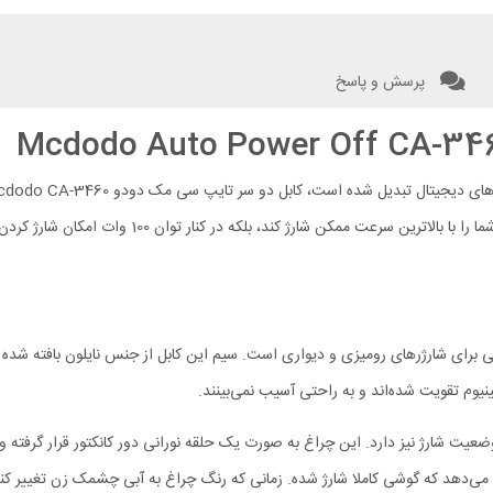
پرسش و پاسخ
سی است. این کابل، با پشتیبانی از استاندارد PD نه تن
 طول 120 سانتی‌متری یک انتخاب عالی برای شارژرهای رومیزی و دیواری است. سیم این کابل از جنس ن
ینیوم تقویت شده‌اند و به راحتی آسیب نمی‌بینند.
الا، کابل Type C مک دودو یک چراغ LED برای تعیین وضعیت شارژ نیز دارد. این چراغ به صورت یک حلقه نورانی 