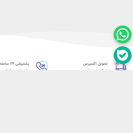
تحویل اکسپرس
پشتیبانی ۲۴ ساعته
در کمترین زمان
پشتیبانی حرفه ای
در تماس باشید
آدرس: تهران میدان حسن آباد خیابان امام خمینی بن بست پاساژ منوچهری پلاک 7
شماره تماس: 02166700606
شماره واتساپ: 02166700606
کدپستی: 1137916439
زمان پاسخگویی: شنبه تا چهارشنبه 9 الی 17 و پنجشنبه 9 الی 13