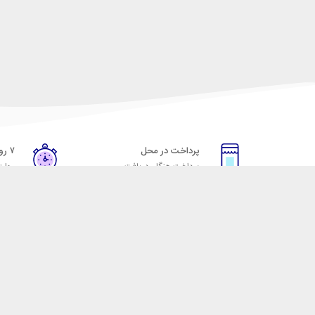
پرداخت در محل
۷ روز ضمانت
پرداخت هنگام دریافت
مهلت
خدمات مشتریان
مکسیکال
قوانین و مقررات
تماس با مکسیکال
روش ارسال
درباره ماکسیکال
ضمانت 7 روزه
وبلاگ مکسیکال
رویه های بازگرداندن کالا