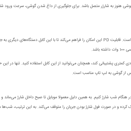
 گوشی هنوز به شارژر متصل باشد. برای جلوگیری از داغ شدن گوشی، سرعت ورود شارژ 
توان شارژ کابل دو سر تایپ سی Mcdodo CA-3460 برابر با 100 وات PD است. قابلیت PD این امکان را فراهم می‌
اشد.
 گوشی شما از جریان ورودی کمتری پشتیبانی کند، همچنان می‌توانید از این کابل استفاده کنید.
و عکس از گوشی به لپ تاپ مناسب است.
ر هنگام شب شارژ کنیم. به همین دلیل معمولا موبایل تا صبح داخل شارژ می‌ماند و
 ساعت یک بار وضعیت شارژ را چک کرده و در صورت فول شارژ بودن جریان را متوقف می‌کند. به این تر