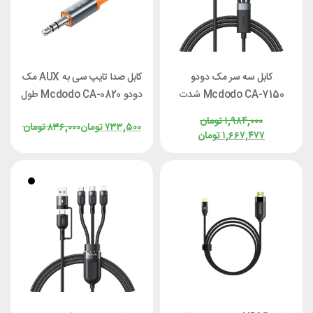
کابل سه سر مک دودو
کابل صدا تایپ سی به AUX مک
Mcdodo CA-7150 شدت
دودو Mcdodo CA-0820 طول
جریان ۶ آمپر طول 1.2 متر
1.2 متر
۱,۹۸۴,۰۰۰
تومان
۷۳۳,۵۰۰
تومان
۸۳۶,۰۰۰
تومان
۱,۶۶۷,۴۷۷
تومان