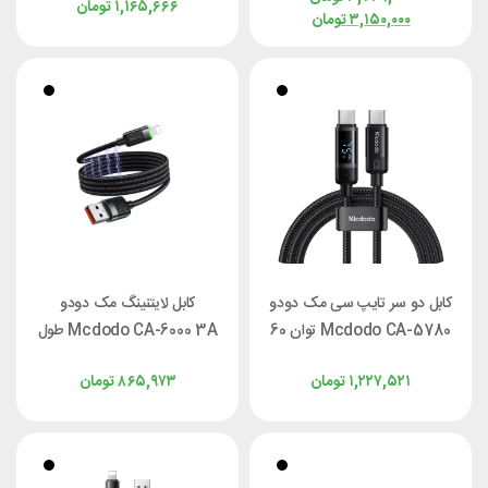
۱,۱۶۵,۶۶۶
تومان
طول 2 متر
۳,۱۵۰,۰۰۰
تومان
کابل دو سر تایپ سی مک دودو
کابل لایتنینگ مک دودو
Mcdodo CA-5780 توان 60
Mcdodo CA-6000 3A طول
وات طول 1.2 متر
1.2 متر
۱,۲۲۷,۵۲۱
تومان
۸۶۵,۹۷۳
تومان