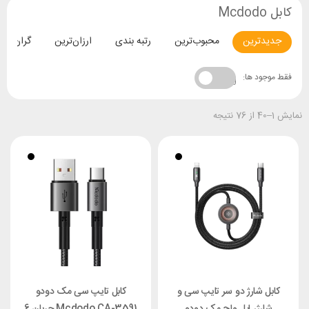
کابل Mcdodo
جدیدترین
محبوب‌ترین
رتبه بندی
ارزان‌ترین
گران‌تری
فقط موجود ها:
نمایش 1–40 از 76 نتیجه
کابل شارژ دو سر تایپ سی و
کابل تایپ سی مک دودو
شارژر اپل واچ مک دودو
Mcdodo CA-3591 جریان 6