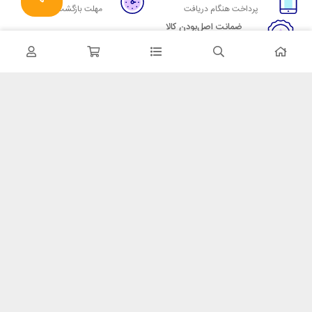
پرداخت هنگام دریافت
مهلت بازگشت وجه
ضمانت اصل‌بودن کالا
تایید اصالت کالا
در تماس باشید
آدرس: تهران میدان حسن آباد خیابان امام خمینی بن بست پاساژ منوچهری
پلاک 7
شماره تماس: 02166700606
شماره واتساپ: 02166700606
کدپستی: 1137916439
زمان پاسخگویی: شنبه تا چهارشنبه 9 الی 17 و پنجشنبه 9 الی 13
خدمات مشتریان
قوانین و مقررات
روش ارسال
ضمانت 7 روزه
رویه های بازگرداندن کالا