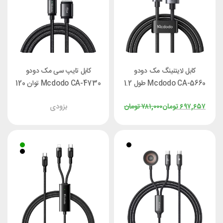
کابل لایتنینگ مک دودو
کابل تایپ سی مک دودو
Mcdodo CA-5660 طول 1.2
Mcdodo CA-4730 توان 120
متر
وات طول 1.5 متر
۶۹۷,۶۵۷
تومان
۷۸۱,۰۰۰
تومان
بزودی