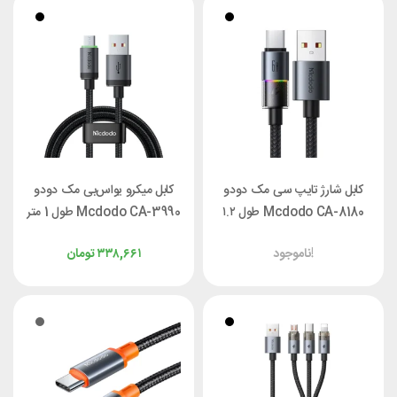
کابل شارژ تایپ سی مک دودو
کابل میکرو یواس‌بی مک دودو
Mcdodo CA-8180 طول ۱.۲
Mcdodo CA-3990 طول 1 متر
متر توان 100 وات
ناموجود!
۳۳۸,۶۶۱
تومان