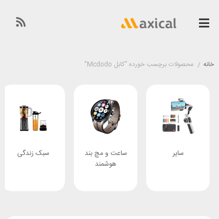
خانه
/
محصولات برچسب خورده “کابل Mcdodo”
ساعت و مچ بند
سبک زندگی
صوتی و
هوشمند
تصویری