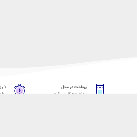
پرداخت در محل
۷ روز ضمانت
پرداخت هنگام دریافت
مهلت
خدمات مشتریان
مکسیکال
قوانین و مقررات
تماس با مکسیکال
روش ارسال
درباره ماکسیکال