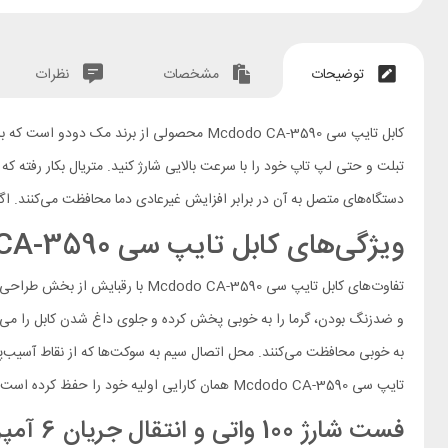
توضیحات
مشخصات
نظرات
دستگاه‌های متصل به آن در برابر افزایش غیرعادی دما محافظت می‌کنند. اگر
ویژگی‌های کابل تایپ سی Mcdodo CA-3590
تفاوت‌های کابل تایپ سی CA-3590
تایپ سی Mcdodo CA-3590 همان کارایی اولیه خود را حفظ کرده است. یک رابط کابل CA-3590 از نوع تایپ سی بوده و رابط دیگر از نوع USB-A (یو اس بی معمولی) است.
فست شارژ 100 واتی و انتقال جریان 6 آمپر به سادگی آب خوردن