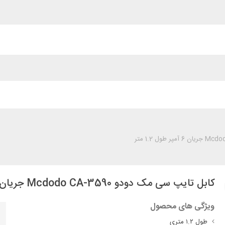
کابل تایپ سی مک دودو Mcdodo CA-3590 جریان 6 آمپر طول 1.2 متر
ویژگی های محصول
طول ۱.۲ متری