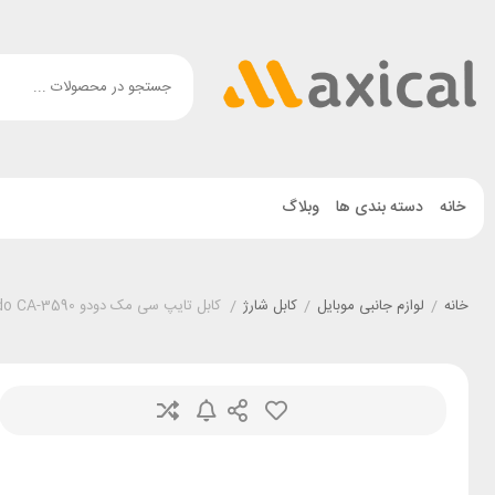
خانه
دسته بندی ها
وبلاگ
خانه
/
لوازم جانبی موبایل
/
کابل شارژ
/
کابل تایپ سی مک دودو Mcdodo CA-3590 جریان 6 آمپر طول 1.2 متر