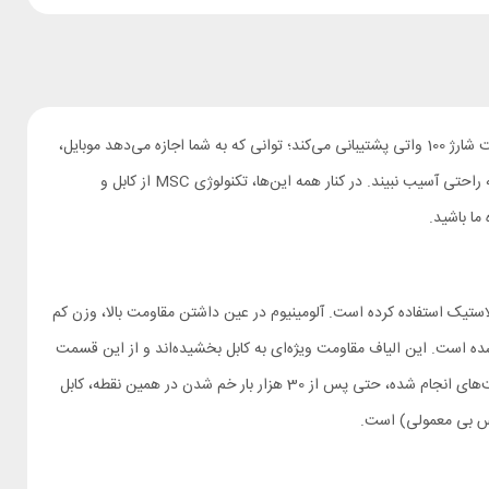
کابل تایپ سی Mcdodo CA-3590 محصولی از برند مک دودو است که با کابل‌های معمولی دیگر تفاوت دارد. این کابل باکیفیت 1.2 متر طول داشته و از فست شارژ 100 واتی پشتیبانی می‌کند؛ توانی که به شما اجازه می‌دهد موبایل،
تبلت و حتی لپ تاپ خود را با سرعت بالایی شارژ کنید. متریال بکار رفته که از کیفیت بی‌نظیری برخوردار است موجب شده تا عمر این کابل بسیار زیاد باشد و به راحتی آسیب نبیند. در کنار همه این‌ها، تکنولوژی MSC از کابل و
ما باشید.
ینیوم به جای پلاستیک استفاده کرده است. آلومینیوم در عین داشتن مقاومت بالا، وزن کم
 لایه از الیاف نایلونی به هم بافته شده، پوشانده شده است. این الیاف مقاومت ویژه‌ای به کابل بخشیده‌اند و از این قسمت
به خوبی محافظت می‌کنند. محل اتصال سیم به سوکت‌ها که از نقاط آسیب‌پذیر کابل به شمار می‌رود با یک قطعه پلاستیکی به خوبی محافظت می‌شود؛ در تست‌های انجام شده، حتی پس از 30 هزار بار خم شدن در همین نقطه، کابل