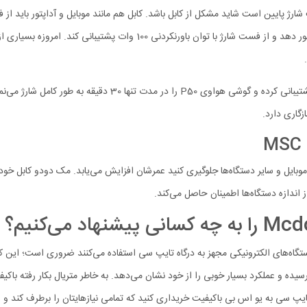
رژ پایین است شاید مشکل از کابل باشد. کابل هم مانند موبایل و آداپتور باید از 
سی Mcdodo CA-3590 می‌تواند شدت جریانی معادل 6 آمپر را از خود عبور دهد و
زگاری دارد.
 اندازه دستگاه‌ها اطمینان حاصل می‌کند.
 حتی در انتقال داده سرعتش به 480 مگابیت بر ثانیه رسیده و عملکرد بسیار خوبی را از خود نشان می‌دهد. به خ