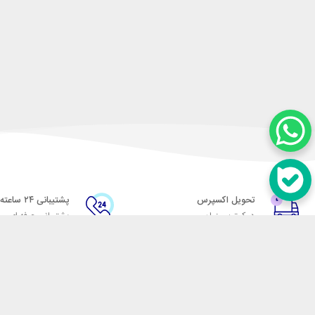
تحویل اکسپرس
پشتیبانی ۲۴ ساعته
در کمترین زمان
پشتیبانی حرفه ای
در تماس باشید
آدرس: تهران میدان حسن آباد خیابان امام خمینی بن بست پاساژ منوچهری پلاک 7
شماره تماس: 02166700606