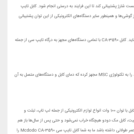
فست شارژ پشتیبانی کند تا این فرایند به درستی انجام شود. کابل تایپ
 از فست شارژ با توان باورنکردنی 100 وات پشتیبانی کند. امروزه بسیاری از گوشی‌ها و همینطور سایر دستگاه‌های الکترونیکی از این توان پشتیبانی
کابل مک دودو از استاندارد SCP که مختص محصولات هوآوی است نیز پشتیبانی کرده و گوشی هواوی P50 را در مدت تنها 30 دقیقه به طور کامل شارژ می‌نماید. کابل CA-3590 با تمامی دستگاه‌های مجهز به درگاه تایپ سی از جمله
حرارت دشمن شماره یک لوازم الکترونیکی است و اگر بتوانید از داغ شدن موبایل و سایر دستگاه‌ها جلوگیری کنید عمرشان افزایش می‌یابد. مک دودو کابل خود را به تکنولوژی MSC مجهز کرده که دمای کابل و دستگاه‌های متصل به آن
داشتن کابل تایپ سی مک دودو مدل CA-3590 برای تمام کسانی که از دستگاه‌های الکترونیکی مجهز به درگاه تایپ سی استفاده می‌کنند ضروری است؛ این کابل با توان 100 وات انواع لوازم الکترونیکی از جمله لپ تاپ، تبلت و
اطر متریال بکار رفته باکیفیت، کابل مک دودو هیچگاه خراب نمی‌شود و حتی پس از سال‌ها باز هم
همان کارایی اولیه خود را حفظ خواهد کرد. پس اگر می‌خواهید یک کابل تایپ سی به یو اس بی باکیفیت خریداری کنید که تمامی نیازهایتان را برطرف کند و عمر طولانی داشته باشد ما به شما کابل تایپ سی Mcdodo CA-3590 را