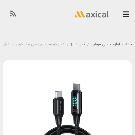
خانه
/
لوازم جانبی موبایل
/
کابل شارژ
/
کابل دو سر تایپ سی مک دودو Mcdodo CA-1100 طول 1.2 متر توان 100 وات