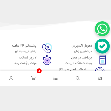
تحویل اکسپرس
پشتیبانی ۲۴ ساعته
در کمترین زمان
پشتیبانی حرفه ای
پرداخت در محل
۷ روز ضمانت
پرداخت هنگام دریافت
مهلت بازگشت وجه
ضمانت اصل‌بودن کالا
3
تایید اصالت کالا
در تماس باشید
آدرس: تهران میدان حسن آباد خیابان امام خمینی بن بست پاساژ منوچهری
پلاک 7
شماره تماس: 02166700606