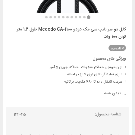
کابل دو سر تایپ سی مک دودو Mcdodo CA-1100 طول 1.2 متر
توان 100 وات
ناموجود
ویژگی های محصول
توان خروجی حداکثر 100 وات - حداکثر جریان 5 آمپر
دارای نمایشگر نشان توان شارژ در لحظه
سرعت انتقال داده تا 480 مگابیت بر ثانیه
...
دیدن همه
شناسه محصول:
122025