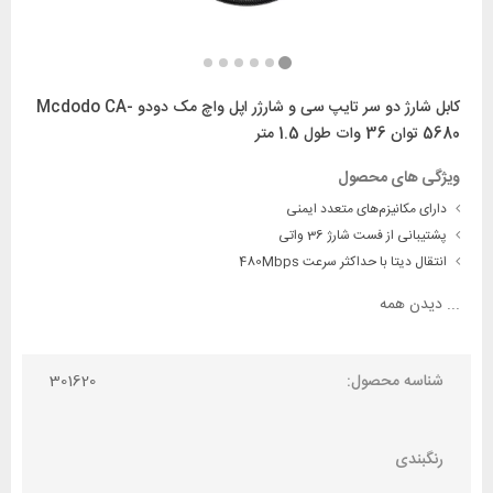
کابل شارژ دو سر تایپ سی و شارژر اپل واچ مک دودو Mcdodo CA-
5680 توان 36 وات طول 1.5 متر
ویژگی های محصول
دارای مکانیزم‌های متعدد ایمنی
پشتیبانی از فست شارژ 36 واتی
انتقال دیتا با حداکثر سرعت 480Mbps
...
دیدن همه
شناسه محصول:
301620
رنگبندی