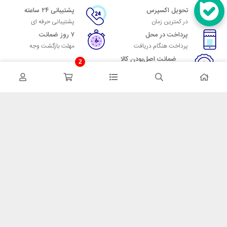
تحویل اکسپرس
پشتیبانی ۲۴ ساعته
در کمترین زمان
پشتیبانی حرفه ای
پرداخت در محل
۷ روز ضمانت
پرداخت هنگام دریافت
مهلت بازگشت وجه
ضمانت اصل‌بودن کالا
2
تایید اصالت کالا
در تماس باشید
آدرس: تهران میدان حسن آباد خیابان امام خمینی بن بست پاساژ منوچهری
پلاک 7
شماره تماس: 02166700606
شماره واتساپ: 02166700606
کدپستی: 1137916439
زمان پاسخگویی: شنبه تا چهارشنبه 9 الی 17 و پنجشنبه 9 الی 13
خدمات مشتریان
قوانین و مقررات
روش ارسال