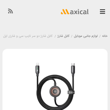
خانه
/
لوازم جانبی موبایل
/
کابل شارژ
/
کابل شارژ دو سر تایپ سی و شارژر اپل واچ مک دودو Mcdodo CA-5680 توا