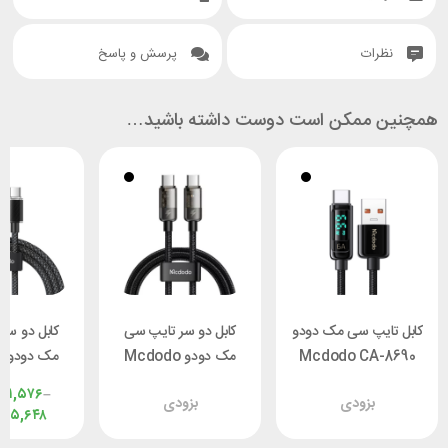
نظرات
پرسش و پاسخ
همچنین ممکن است دوست داشته باشید…
کابل تایپ سی مک دودو
کابل دو سر تایپ سی
کابل دو سر
Mcdodo CA-8690
مک دودو Mcdodo
م
طول 1.2 متر
CA-2841 طول 1.8 متر
۴۱,۵۷۶
–
بزودی
بزودی
توان 100 وات
وات طول 1.2 مت
۴۵,۶۴۸