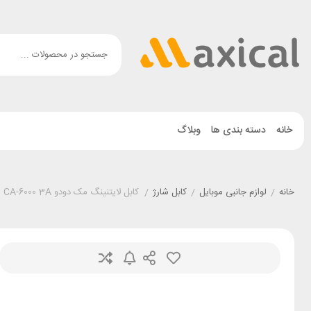
خانه
دسته بندی ها
وبلاگ
خانه
/
لوازم جانبی موبایل
/
کابل شارژ
/
کابل لایتنینگ مک دودو Mcdodo CA-6000 3A طول 1.2 متر