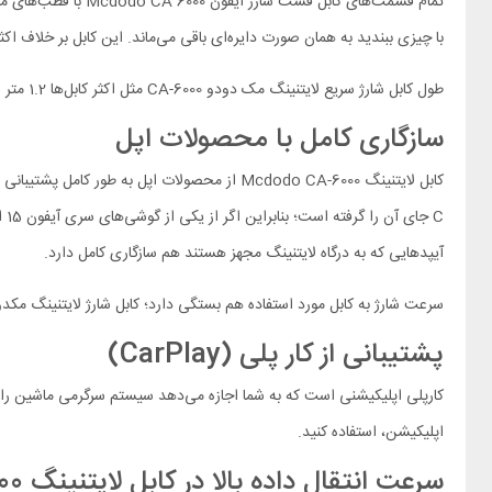
با چیزی ببندید به همان صورت دایره‌ای باقی می‌ماند. این کابل بر خلاف 
طول کابل شارژ سریع لایتنینگ مک دودو CA-6000 مثل اکثر کابل‌ها 1.2 متر است اما اگر به همه این مقدار احتیاج نداشته باشید می‌توانید تنها بخشی از آن را باز کنید و بقیه کابل به صورت بسته باقی خواهد ماند.
سازگاری کامل با محصولات اپل
C 
آیپدهایی که به درگاه لایتنینگ مجهز هستند هم سازگاری کامل دارد.
سرعت شارژ به کابل مورد استفاده هم بستگی دارد؛ کابل شارژ لایتنینگ مکدودو مدل Mcdodo CA-6000 توان عبور دادن شدت جریان حداکثر 3 آمپر را داشته و از فست شارژ محصولات آی
پشتیبانی از کار پلی (CarPlay)
اپلیکیشن، استفاده کنید.
سرعت انتقال داده بالا در کابل لایتنینگ Mcdodo CA-6000