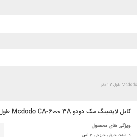
کابل لایتنینگ مک دودو Mcdodo CA-6000 3A طول 1.2 متر
ویژگی های محصول
شدت جریان خروجی 3 آمپر