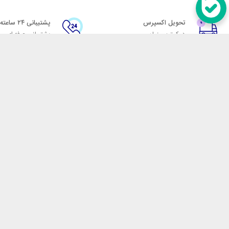
تحویل اکسپرس
پشتیبانی ۲۴ ساعته
در کمترین زمان
پشتیبانی حرفه ای
در تماس باشید
آدرس: تهران میدان حسن آباد خیابان امام خمینی بن بست پاساژ منوچهری پلاک 7
شماره تماس: 02166700606
شماره واتساپ: 02166700606
کدپستی: 1137916439
زمان پاسخگویی: شنبه تا چهارشنبه 9 الی 17 و پنجشنبه 9 الی 13
فروشگاه اینترنتی مکسیکال
هدف ما در مکسیکال فروش انواع
در تلاش است در این بازار بزرگ
جمله انواع پاوربانک، هندزفری 
هوشمند، فلش مموری، کارت حافظ