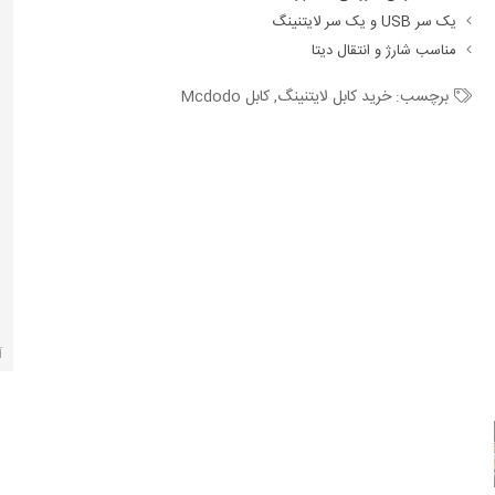
یک سر USB و یک سر لایتنینگ
مناسب شارژ و انتقال دیتا
برچسب:
خرید کابل لایتنینگ
,
کابل Mcdodo
آ