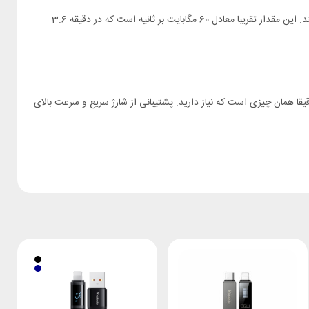
کابل لایتنینگ 3 آمپر مک دودو CA-6000 می‌تواند داده‌ها را با حداکثر سرعتی که درگاه USB-A نسل دومش اجازه می‌دهد یعنی 480 مگابیت بر ثانیه منتقل کند. این مقدار تقریبا معادل 60 مگابایت بر ثانیه است که در دقیقه 3.6
محصولات اپل استفاده می‌کنید و برای شارژ کردن آن‌ها یا انتقال داده به دنبال یک کابل باکیفیت هستید، کابل شارژ سریع لایتنینگ مک دودو CA-6000 دقیقا همان چیزی است که نیاز دارید. پشتیبانی از شارژ سریع و سرعت بالای