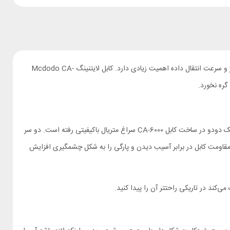
کابل‌ها از جمله لوازمی هستند که هر روز با آن‌ها سر و کار داریم و با اینکه شاید خیلی پیچیده به نظر نرسند اما تکنولوژی‌های به کار رفته در آن‌ها در سرعت شارژ و سرعت انتقال داده اهمیت زیادی دارد. کابل لایتنینگ Mcdodo CA-
کابل‌ها از آن دسته لوازمی هستند که دائم با خود حمل می‌کنیم و اگر از کیفیت ساخت مناسبی برخوردار نباشند به سادگی آسیب می‌بینند و فرسوده می‌شوند. مک دودو در ساخت کابل CA-6000 سراغ متریال باکیفیتی رفته است. دو سر
هم با یک لایه که از 48 رشته نایلونی بافته شده، پوشیده شده است که مقاومت کابل در برابر آسیب دیدن و پارگی را به شکل چشمگیری افزایش
ند در تاریکی راحتتر آن را پیدا کنید.