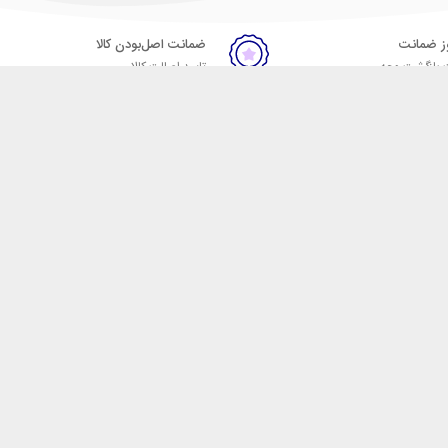
ضمانت اصل‌بودن کالا
 بازگشت وجه
تایید اصالت کالا
ست. فروشگاه اینترنتی مکسیکال
ا در دسته بندی های متنوع از
 وایرلس، اسپیکر، ساعت
، هولدر خودرو، شارژر فندکی،