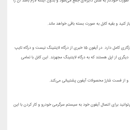
ت شارژ آیفون Mcdodo CA 6000 با قطب‌های مثبت و منفی مغناطیسی پوشیده شده است. به خاطر همین، کابل CA-6000 تقریبا به صورت خودکار به شکل دایره‌ای جمع می‌شود و بدون اینکه لازم باشد آن را
کابل لایتنینگ Mcdodo CA-6000 از محصولات اپل به طور کامل پشتیبانی می‌کند. این کابل با سری آیفون 6 تا 14 که همگی به درگاه لایتنینگ مجهز هستند سازگاری کامل دارد. در آیفون 15 خبری از درگاه لایتنینگ نیست و درگاه تایپ
رد. به غیر از آیفون‌ها، محصولات دیگری از اپل هستند که به درگاه لایتنینگ مجهزند. این کابل با تمامی
لیکیشنی است که به شما اجازه می‌دهد سیستم سرگرمی ماشین را با گوشی‌های آیفون کنترل کنید. از کابل شارژ سریع لایتنینگ مک دودو CA-6000 می‌توانید برای اتصال آیفون خود به سیستم سرگرمی خودرو و کار کردن با این