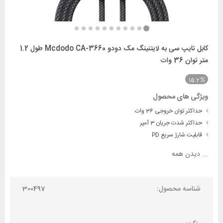
کابل تایپ سی به لایتنینگ مک دودو Mcdodo CA-3660 طول 1.2
متر توان 36 وات
15.2
ویژگی های محصول
حداکثر توان خروجی 36 وات
حداکثر شدت جریان 3 آمپر
قابلیت شارژ سریع PD
...
دیدن همه
شناسه محصول:
300497