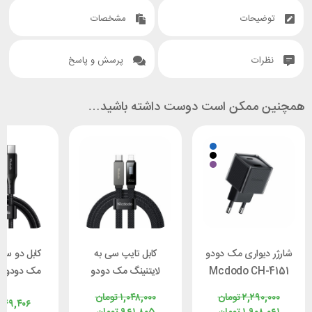
توضیحات
مشخصات
نظرات
پرسش و پاسخ
همچنین ممکن است دوست داشته باشید…
شارژر دیواری مک دودو
کابل تایپ سی به
کابل دو سر
Mcdodo CH-4151
لایتنینگ مک دودو
م
توان 33 وات
Mcdodo CA-4960
۲,۲۹۰,۰۰۰
تومان
۱,۰۴۸,۰۰۰
تومان
۹۴۹,۴۰۶
طول 1.2 متر توان 36
توان 100 وات