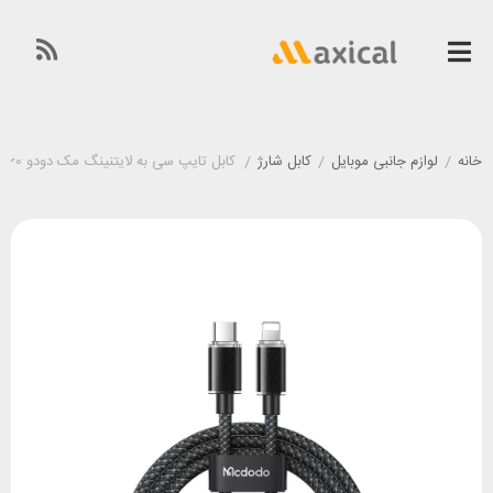
خانه
/
لوازم جانبی موبایل
/
کابل شارژ
/
کابل تایپ سی به لایتنینگ مک دودو Mcdodo CA-3660 طول 1.2 متر توان 36 وات