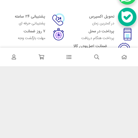
تحویل اکسپرس
پشتیبانی ۲۴ ساعته
در کمترین زمان
پشتیبانی حرفه ای
پرداخت در محل
۷ روز ضمانت
پرداخت هنگام دریافت
مهلت بازگشت وجه
ضمانت اصل‌بودن کالا
تایید اصالت کالا
در تماس باشید
آدرس: تهران میدان حسن آباد خیابان امام خمینی بن بست پاساژ منوچهری
پلاک 7
شماره تماس: 02166700606
شماره واتساپ: 02166700606
کدپستی: 1137916439
زمان پاسخگویی: شنبه تا چهارشنبه 9 الی 17 و پنجشنبه 9 الی 13
خدمات مشتریان